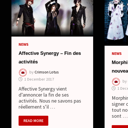
NEWS
Affective Synergy – Fin des
NEWS
activités
Morphi
nouvea
by
Crimson Lotus
1 December 2017
by
Affective Synergy vient
1 Dec
d’annoncer la fin de ses
Morphin
activités. Nous ne savons pas
signer 
réellement s’il …
tout no
sont …
AFFECTIVE
READ MORE
SYNERGY
–