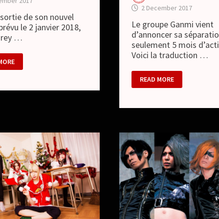
ember 2017
2 December 2017
 sortie de son nouvel
Le groupe Ganmi vient
prévu le 2 janvier 2018,
d’annoncer sa séparatio
Grey …
seulement 5 mois d’acti
Voici la traduction …
MORE
GANMI
READ MORE
–
EAU
SÉPARATION
DU
GROUPE
L
EL
M
IGE
CHES”