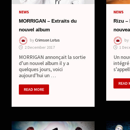
NEWS
NEWS
Rizu –
MORRIGAN – Extraits du
nouvea
nouvel album
by
by
Crimson Lotus
1 Dec
2 December 2017
Un nouv
MORRIGAN annonçait la sortie
intégré
d’un nouvel album il y a
s’appel
quelques jours, voici
aujourd’hui un …
RIZU
READ 
–
MORRIGAN
READ MORE
NOUV
–
MEMB
EXTRAITS
ET
DU
NOUV
NOUVEL
LOOK
ALBUM
SPÉCI
NOËL