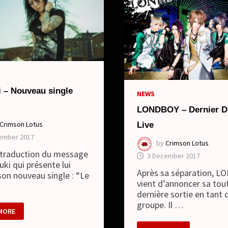
i – Nouveau single
NEWS
LONDBOY – Dernier 
Crimson Lotus
Live
ember 2017
by
Crimson Lotus
a traduction du message
3 December 2017
uki qui présente lui
Après sa séparation, 
n nouveau single : “Le
vient d’annoncer sa tou
dernière sortie en tant 
groupe. Il …
KI
MORE
EAU
LONDBOY