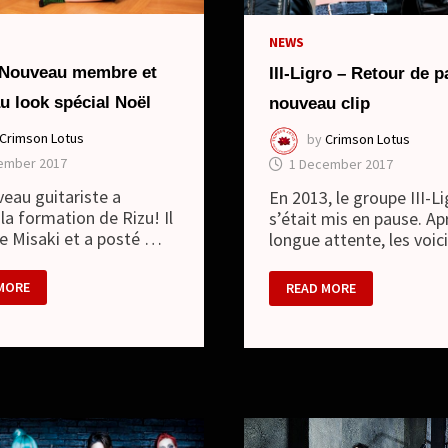
NEWS
 Nouveau membre et
III-Ligro – Retour de p
u look spécial Noël
nouveau clip
Crimson Lotus
by
Crimson Lotus
ember 2017
1 December 2017
eau guitariste a
En 2013, le groupe III-L
 la formation de Rizu! Il
s’était mis en pause. Ap
le Misaki et a posté …
longue attente, les voic
III-
MORE
READ MORE
LIGRO
EAU
–
RE
RETOUR
DE
EAU
PAUSE
ET
AL
NOUVEAU
CLIP