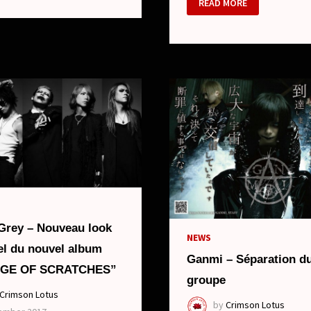
E
READ MORE
–
AL
DERNIER
DVD
LIVE
 Grey – Nouveau look
NEWS
uel du nouvel album
Ganmi – Séparation d
IGE OF SCRATCHES”
groupe
Crimson Lotus
by
Crimson Lotus