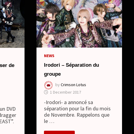
NEWS
Irodori – Séparation du
er de
groupe
by
Crimson Lotus
1 December 2017
-Irodori- a annoncé sa
séparation pour la fin du mois
un DVD
de Novembre. Rappelons que
 dragger
le …
EAST”.