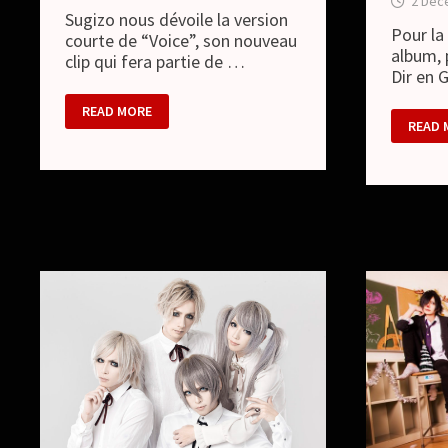
2 Dec
Sugizo nous dévoile la version
Pour la
courte de “Voice”, son nouveau
album, 
clip qui fera partie de …
Dir en 
SUGIZO
READ MORE
–
DIR
READ 
VERSION
EN
COURTE
GREY
DE
–
SON
NOUV
NOUVEAU
LOOK
CLIP
ET
VISUE
DU
NOUV
ALBU
“VEST
OF
SCRAT