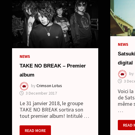
NEWS
Satsuk
NEWS
digital
TAKE NO BREAK – Premier
by
album
3 Dec
by
Crimson Lotus
Voici l
3 December 2017
de Sats
Le 31 janvier 2018, le groupe
même so
TAKE NO BREAK sortira son
…
tout premier album! Intitulé …
SATSU
READ 
–
TAKE
READ MORE
NOUV
NO