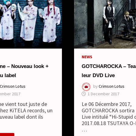
NEWS
GOTCHAROCKA – Teas
ne – Nouveau look +
leur DVD Live
u label
by
Crimson Lotus
Crimson Lotus
1 December 2017
ember 2017
Le 06 Décembre 2017,
e vient tout juste de
GOTCHAROCKA sortira 
chez KiTELA records, un
Live intitulé “Hi-Stupid
uveau label dont ils
2017.08.18 TSUTAYA O-
…