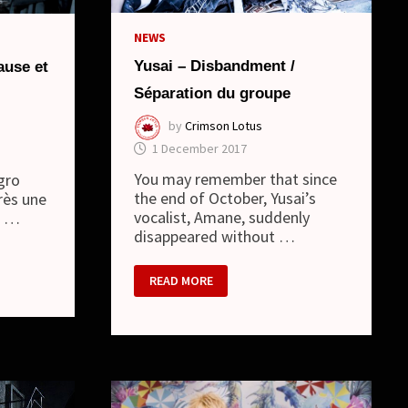
NEWS
Yusai – Disbandment /
ause et
Séparation du groupe
by
Crimson Lotus
1 December 2017
You may remember that since
igro
the end of October, Yusai’s
rès une
vocalist, Amane, suddenly
i …
disappeared without …
YUSAI
READ MORE
–
DISBANDMENT
/
SÉPARATION
DU
GROUPE