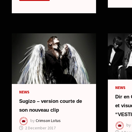
SINGL
BREAK
DIGIT
–
PREMIER
ALBUM
NEWS
NEWS
Dir en
Sugizo – version courte de
et vis
son nouveau clip
“VEST
by
Crimson Lotus
by
2 December 2017