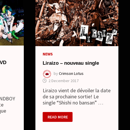
NEWS
DVD
Liraizo – nouveau single
by
Crimson Lotus
2 December 2017
Liraizo vient de dévoiler la date
de sa prochaine sortie! Le
LONDBOY
single “Shishi no bansan” …
te
que
LIRAIZO
READ MORE
–
NOUVEAU
SINGLE