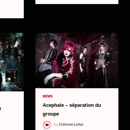
NEWS
Acephale – séparation du
u
groupe
by
Crimson Lotus