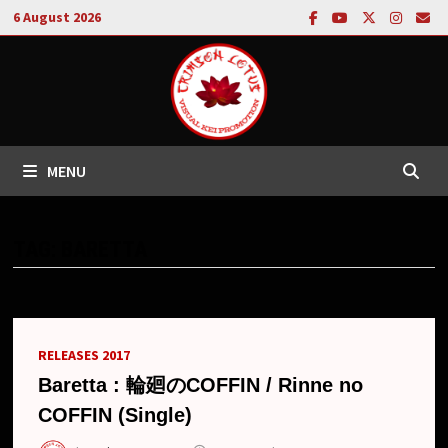
Skip
6 August 2026
to
content
MENU
TAG:
BARETTA
RELEASES 2017
Baretta : 輪廻のCOFFIN / Rinne no
COFFIN (Single)