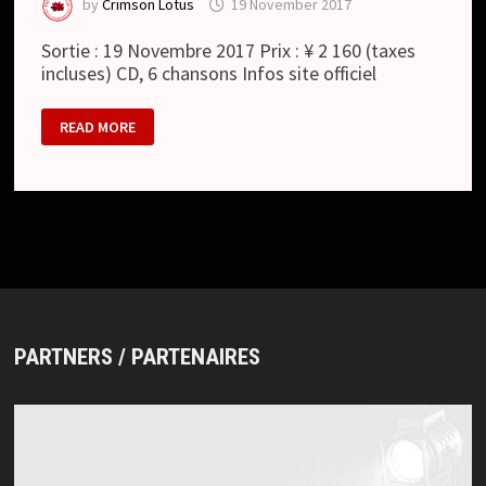
by
Crimson Lotus
19 November 2017
Sortie : 19 Novembre 2017 Prix : ¥ 2 160 (taxes
incluses) CD, 6 chansons Infos site officiel
BARETTA
READ MORE
:
輪
廻
の
COFFIN
/ RINNE
NO
COFFIN
(SINGLE)
PARTNERS / PARTENAIRES