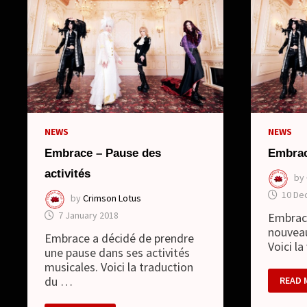
NEWS
NEWS
Embrace – Pause des
Embrac
activités
by
10 De
by
Crimson Lotus
7 January 2018
Embrace
nouveau
Embrace a décidé de prendre
Voici l
une pause dans ses activités
musicales. Voici la traduction
EMBRA
du …
READ 
–
NOUV
CLIP