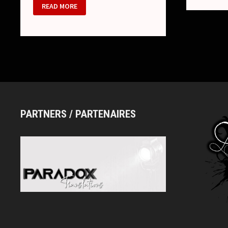
EMBRACE
READ MORE
–
PAUSE
DES
ACTIVITÉS
PARTNERS / PARTENAIRES