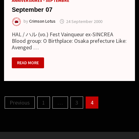
ANNIVERSAIRES - SEPTEMBRE
September 07
by
Crimson Lotus
24 September 2000
HAL / ハル (vo.) Fest Vainqueur ex-SINCREA
Blood group: O Birthplace: Osaka prefecture Like:
Avenged …
SEPTEMBER
READ MORE
07
Posts
Previous
1
…
3
4
pagination