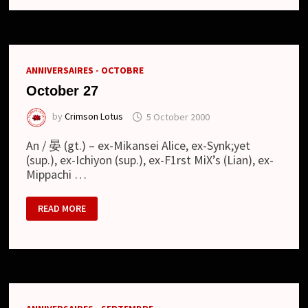
ANNIVERSAIRES - OCTOBRE
October 27
by
Crimson Lotus
5 October 2000
An / 晏 (gt.) – ex-Mikansei Alice, ex-Synk;yet
(sup.), ex-Ichiyon (sup.), ex-F1rst MiX’s (Lian), ex-
Mippachi …
OCTOBER
READ MORE
27