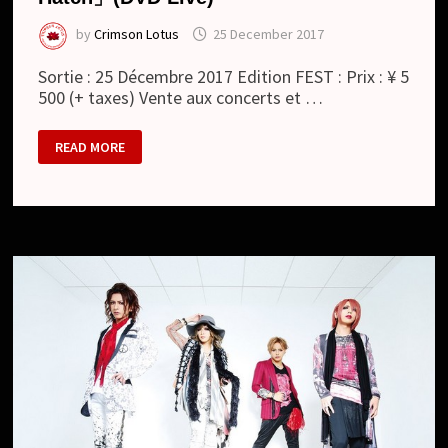
by
Crimson Lotus
25 December 2017
Sortie : 25 Décembre 2017 Edition FEST : Prix : ¥ 5
500 (+ taxes) Vente aux concerts et …
FEST
READ MORE
VAINQUEUR
:
7TH
ANNIVERSARY
[777]
-
SEVEN-
2017.10.27
OSAKA
NAMBA
HATCH」
(DVD
LIVE)