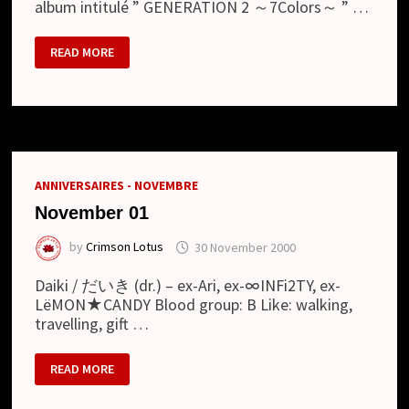
album intitulé ” GENERATION 2 ～7Colors～ ” …
FEST
READ MORE
VAINQUEUR
–
NOUVEL
ALBUM
+
TOURNÉE
JAPONAISE
ANNIVERSAIRES - NOVEMBRE
November 01
by
Crimson Lotus
30 November 2000
Daiki / だいき (dr.) – ex-Ari, ex-∞INFi2TY, ex-
LёMON★CANDY Blood group: B Like: walking,
travelling, gift …
NOVEMBER
READ MORE
01