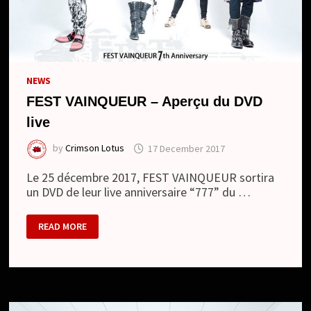
NEWS
FEST VAINQUEUR – Aperçu du DVD
live
by
Crimson Lotus
17 December 2017
Le 25 décembre 2017, FEST VAINQUEUR sortira
un DVD de leur live anniversaire “777” du …
FEST
READ MORE
VAINQUEUR
–
APERÇU
DU
DVD
LIVE