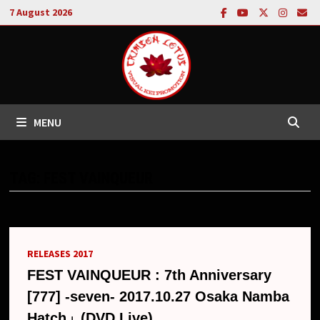
Skip
7 August 2026
to
content
MENU
TAG:
FEST VAINQUEUR
RELEASES 2017
FEST VAINQUEUR : 7th Anniversary
[777] -seven- 2017.10.27 Osaka Namba
Hatch」(DVD Live)