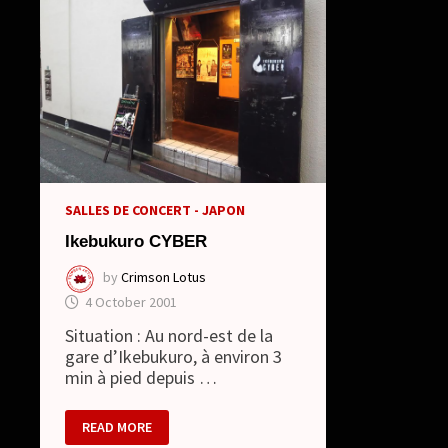
SALLES DE CONCERT - JAPON
Ikebukuro CYBER
by
Crimson Lotus
4 October 2001
Situation : Au nord-est de la
gare d’Ikebukuro, à environ 3
min à pied depuis …
IKEBUKURO
READ MORE
CYBER