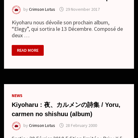
by
Crimson Lotus
29 November 2017
Kiyoharu nous dévoile son prochain album,
“Elegy”, qui sortira le 13 Décembre. Composé de
deux …
KIYOHARU
READ MORE
–
NOUVEL
ALBUM
+
CLIP
NEWS
Kiyoharu : 夜、カルメンの詩集 / Yoru,
carmen no shishuu (album)
by
Crimson Lotus
28 February 2000