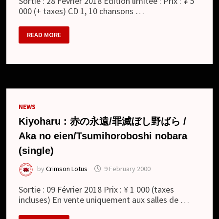
Sortie : 28 Février 2018 Edition limitée : Prix : ¥ 5
000 (+ taxes) CD 1, 10 chansons …
KIYOHARU
READ MORE
:
夜、
カ
ル
メ
ン
の
詩
集
/
NEWS
YORU,
CARMEN
Kiyoharu : 赤の永遠/罪滅ぼし野ばら /
NO
SHISHUU
Aka no eien/Tsumihoroboshi nobara
(ALBUM)
(single)
by
Crimson Lotus
9 February 2000
Sortie : 09 Février 2018 Prix : ¥ 1 000 (taxes
incluses) En vente uniquement aux salles de …