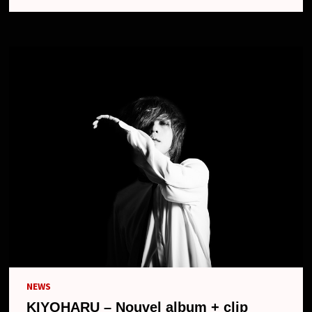
CLIP
ET
DE
L’ALBUM
NEWS
KIYOHARU – Nouvel album + clip