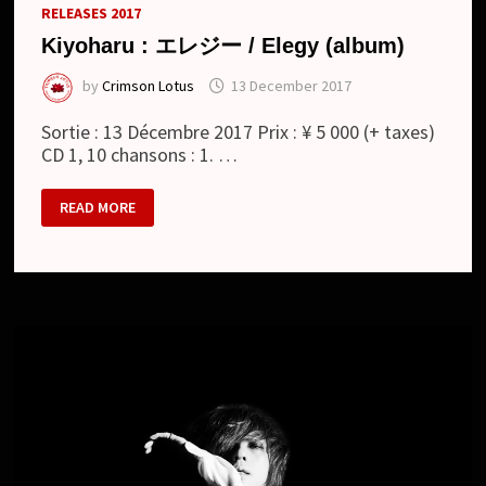
RELEASES 2017
Kiyoharu : エレジー / Elegy (album)
by
Crimson Lotus
13 December 2017
Sortie : 13 Décembre 2017 Prix : ¥ 5 000 (+ taxes)
CD 1, 10 chansons : 1. …
KIYOHARU
READ MORE
:
エ
レ
ジ
ー
/
ELEGY
(ALBUM)