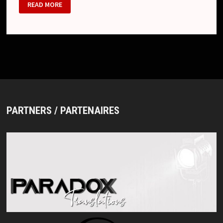
KIYOHARU
READ MORE
:
赤
の
永
遠/
罪
滅
ぼ
し
野
ば
ら
/
AKA
NO
PARTNERS / PARTENAIRES
EIEN/TSUMIHOROBOSHI
NOBARA
(SINGLE)