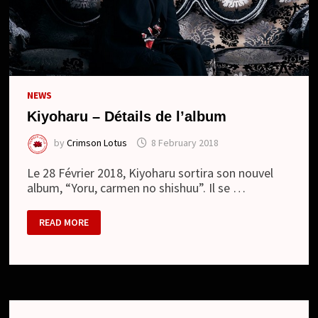
NEWS
Kiyoharu – Détails de l’album
by
Crimson Lotus
8 February 2018
Le 28 Février 2018, Kiyoharu sortira son nouvel
album, “Yoru, carmen no shishuu”. Il se …
KIYOHARU
READ MORE
–
DÉTAILS
DE
L’ALBUM