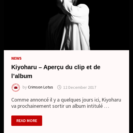
NEWS
Kiyoharu – Aperçu du clip et de
l’album
by
Crimson Lotus
12 December 2017
Comme annoncé il y a quelques jours ici, Kiyoharu
va prochainement sortir un album intitulé …
KIYOHARU
READ MORE
–
APERÇU
DU