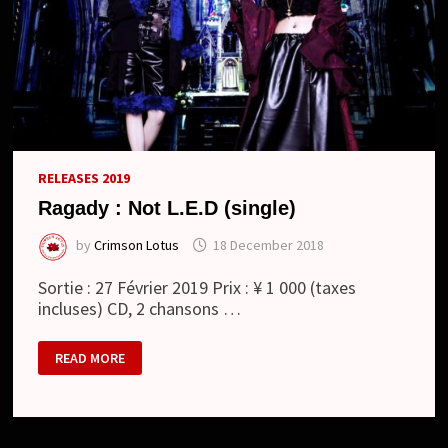
RELEASES 2019
Ragady : Not L.E.D (single)
by
Crimson Lotus
18 December 2018
Sortie : 27 Février 2019 Prix : ¥ 1 000 (taxes
incluses) CD, 2 chansons …
RAGADY
READ MORE
:
NOT
L.E.D
(SINGLE)