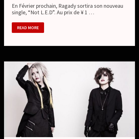
En Février prochain, Ragady sortira son nouveau
single, “Not L.E.D”. Au prix de ¥ 1 …
RAGADY
READ MORE
–
NOUVEAU
SINGLE
ET
NOUVEAU
LOOK