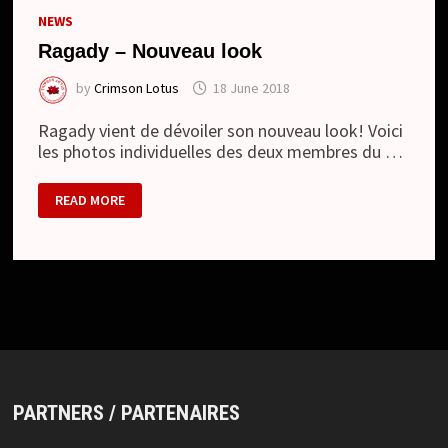
NEWS
Ragady – Nouveau look
by
Crimson Lotus
18 June 2018
Ragady vient de dévoiler son nouveau look! Voici
les photos individuelles des deux membres du …
RAGADY
READ MORE
–
NOUVEAU
LOOK
PARTNERS / PARTENAIRES