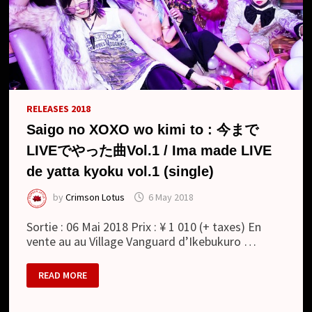
RELEASES 2018
Saigo no XOXO wo kimi to : 今まで
LIVEでやった曲Vol.1 / Ima made LIVE
de yatta kyoku vol.1 (single)
by
Crimson Lotus
6 May 2018
Sortie : 06 Mai 2018 Prix : ¥ 1 010 (+ taxes) En
vente au au Village Vanguard d’Ikebukuro …
SAIGO
READ MORE
NO
XOXO
WO
KIMI