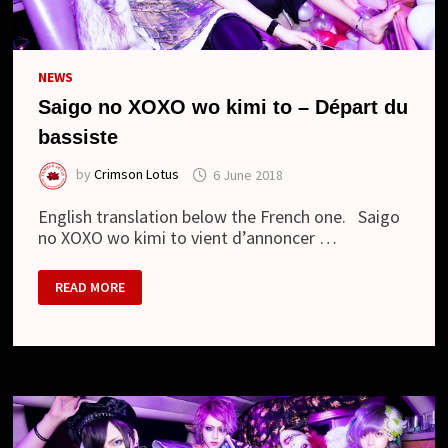
NEWS
Saigo no XOXO wo kimi to – Départ du
bassiste
by
Crimson Lotus
6 June 2018
English translation below the French one. Saigo
no XOXO wo kimi to vient d’annoncer …
SAIGO
READ MORE
NO
XOXO
WO
KIMI
TO
–
DÉPART
DU
BASSISTE