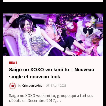
TO
:
今
ま
で
LIVE
で
や
っ
た
曲
VOL.1
/
IMA
MADE
LIVE
DE
YATTA
KYOKU
NEWS
VOL.1
(SINGLE)
Saigo no XOXO wo kimi to – Nouveau
single et nouveau look
by
Crimson Lotus
9 April 2018
Saigo no XOXO wo kimi to, groupe qui a fait ses
débuts en Décembre 2017, …