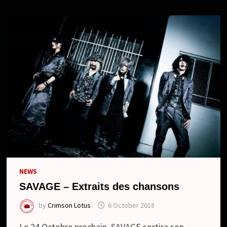
ム
/
KAIBOU
FILM
(MINI
ALBUM)
NEWS
SAVAGE – Extraits des chansons
by
Crimson Lotus
6 October 2018
Le 24 Octobre prochain, SAVAGE sortira son