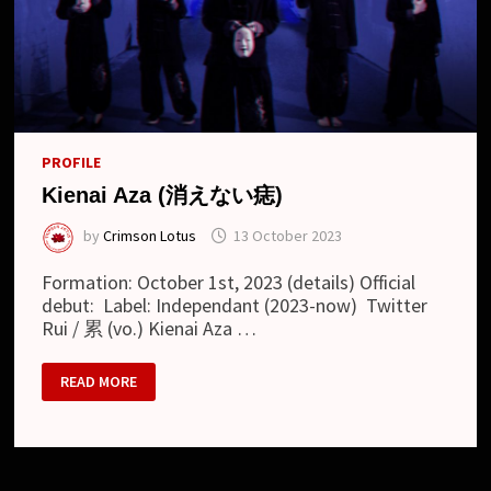
PROFILE
Kienai Aza (消えない痣)
by
Crimson Lotus
13 October 2023
Formation: October 1st, 2023 (details) Official
debut: Label: Independant (2023-now) Twitter
Rui / 累 (vo.) Kienai Aza …
KIENAI
READ MORE
AZA
(消
え
な
い
痣)