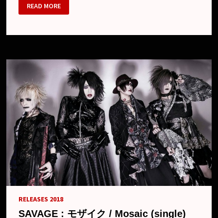
SAVAGE
READ MORE
–
NOUVEAU
MINI
ALBUM,
NOUVEAUX
CONCERTS
ET
NOUVEAU
LOOK
RELEASES 2018
SAVAGE : モザイク / Mosaic (single)