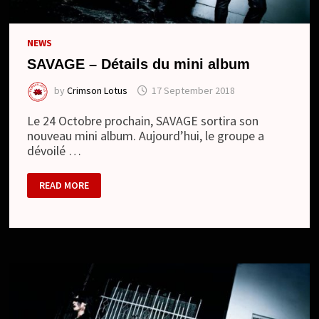
NEWS
SAVAGE – Détails du mini album
by
Crimson Lotus
17 September 2018
Le 24 Octobre prochain, SAVAGE sortira son
nouveau mini album. Aujourd’hui, le groupe a
dévoilé …
SAVAGE
READ MORE
–
DÉTAILS
DU
MINI
ALBUM