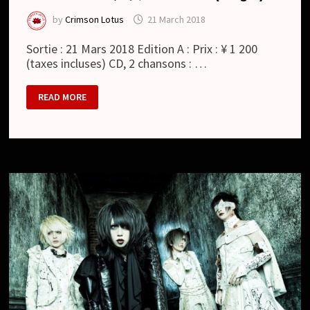
by
Crimson Lotus
21 March 2018
Sortie : 21 Mars 2018 Edition A : Prix : ¥ 1 200
(taxes incluses) CD, 2 chansons : …
SAVAGE
READ MORE
:
モ
ザ
イ
ク
/
MOSAIC
(SINGLE)