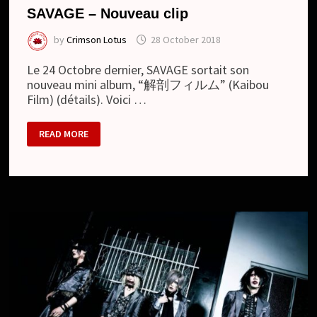
SAVAGE – Nouveau clip
by
Crimson Lotus
28 October 2018
Le 24 Octobre dernier, SAVAGE sortait son
nouveau mini album, “解剖フィルム” (Kaibou
Film) (détails). Voici …
SAVAGE
READ MORE
–
NOUVEAU
CLIP