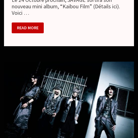
nouveau mini album, “Kaibou Film” (Détails ici).
Voici …
SAVAGE
READ MORE
–
EXTRAITS
DES
CHANSONS