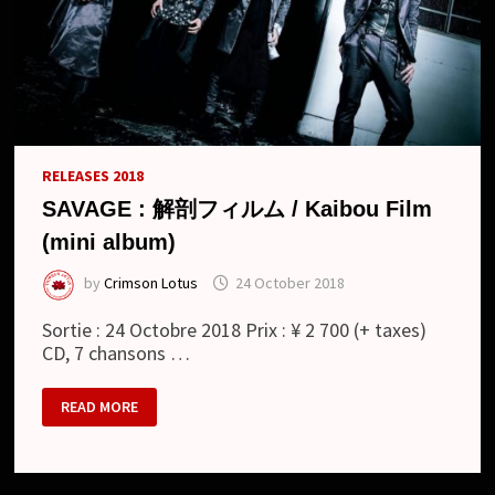
RELEASES 2018
SAVAGE : 解剖フィルム / Kaibou Film
(mini album)
by
Crimson Lotus
24 October 2018
Sortie : 24 Octobre 2018 Prix : ¥ 2 700 (+ taxes)
CD, 7 chansons …
SAVAGE
READ MORE
:
解
剖
フ
ィ
ル