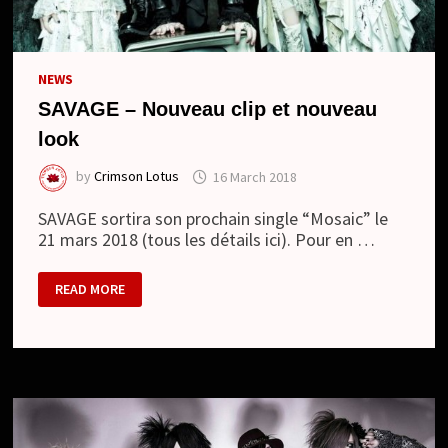
NEWS
SAVAGE – Nouveau clip et nouveau
look
by
Crimson Lotus
16 March 2018
SAVAGE sortira son prochain single “Mosaic” le
21 mars 2018 (tous les détails ici). Pour en …
SAVAGE
READ MORE
–
NOUVEAU
CLIP
ET
NOUVEAU
LOOK