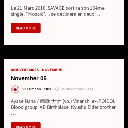
Le 21 Mars 2018, SAVAGE sortira son 10ème
single, “Mosaic”. Il se déclinera en deux …
SAVAGE
READ MORE
–
DÉTAILS
DU
SINGLE
ANNIVERSAIRES - NOVEMBRE
November 05
by
Crimson Lotus
26 November 2000
Ayase Nana / 絢瀬 ナナ (vo.) Vinanshi ex-POIDOL
Blood group: AB Birthplace: Kyushu Elder brother
…
NOVEMBER
READ MORE