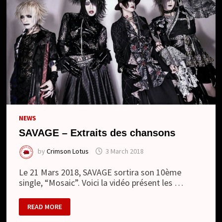
NEWS
SAVAGE – Extraits des chansons
by
Crimson Lotus
3 March 2018
Le 21 Mars 2018, SAVAGE sortira son 10ème
single, “Mosaic”. Voici la vidéo présent les …
SAVAGE
READ MORE
–
EXTRAITS