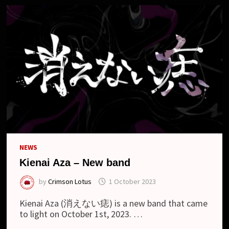
NEWS
Kienai Aza – New band
by
Crimson Lotus
1 October 2023
Kienai Aza (消えない痣) is a new band that came
to light on October 1st, 2023. …