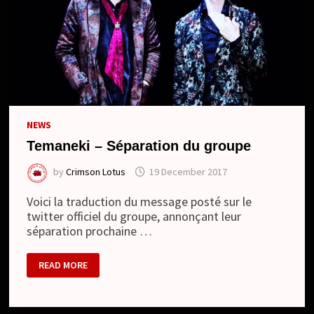
NEWS
Temaneki – Séparation du groupe
by
Crimson Lotus
19 December 2017
Voici la traduction du message posté sur le
twitter officiel du groupe, annonçant leur
séparation prochaine …
TEMANEKI
READ MORE
–
SÉPARATION
DU
GROUPE