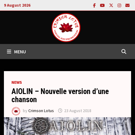
Skip
9 August 2026
to
content
MENU
NEWS
AIOLIN – Nouvelle version d’une
chanson
by
Crimson Lotus
23 August 2018