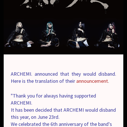
ARCHEMI. announced that they would disband.
Here is the translation of their
announcement
.
"Thank you for always having supported
ARCHEMI.
It has been decided that ARCHEMI would disband
this year, on June 23rd.
We celebrated the 6th anniversary of the band's