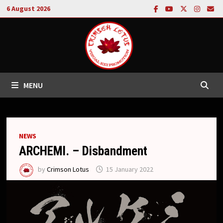
Skip
6 August 2026
to
content
MENU
NEWS
ARCHEMI. – Disbandment
by
Crimson Lotus
15 January 2022