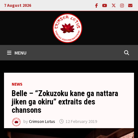
Skip
7 August 2026
to
content
MENU
NEWS
Belle – “Zokuzoku kane ga nattara
jiken ga okiru” extraits des
chansons
by
Crimson Lotus
12 February 2019