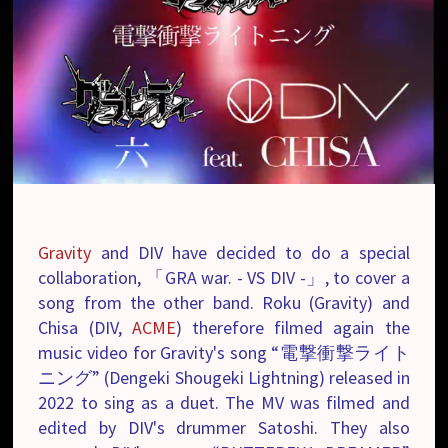
Gravity
and DIV have decided to do a special
collaboration, 「GRA war. - VS DIV -」, to cover a
song from the other band. Roku (Gravity) and
Chisa (DIV,
ACME
) therefore filmed again the
music video for Gravity's song “電撃衝撃ライト
ニング” (Dengeki Shougeki Lightning) released in
2022 to sing as a duet. The MV was filmed and
edited by DIV's drummer Satoshi. They also