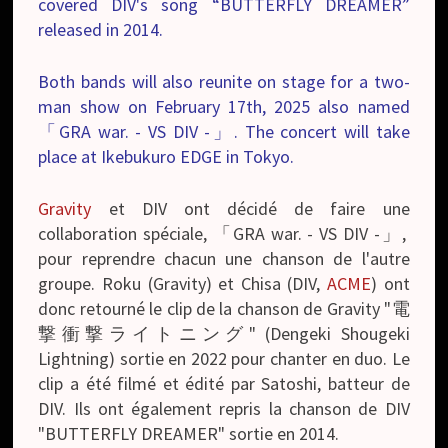
covered DIV's song “BUTTERFLY DREAMER”
released in 2014.
Both bands will also reunite on stage for a two-
man show on February 17th, 2025 also named
「GRA war. - VS DIV -」. The concert will take
place at Ikebukuro EDGE in Tokyo.
Gravity
et DIV ont décidé de faire une
collaboration spéciale, 「GRA war. - VS DIV -」,
pour reprendre chacun une chanson de l'autre
groupe. Roku (Gravity) et Chisa (DIV,
ACME
) ont
donc retourné le clip de la chanson de Gravity "電
撃衝撃ライトニング" (Dengeki Shougeki
Lightning) sortie en 2022 pour chanter en duo. Le
clip a été filmé et édité par Satoshi, batteur de
DIV. Ils ont également repris la chanson de DIV
"BUTTERFLY DREAMER" sortie en 2014.