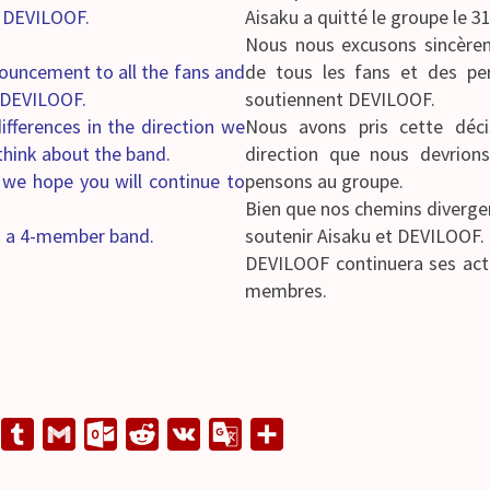
f DEVILOOF.
Aisaku a quitté le groupe le 3
Nous nous excusons sincère
ouncement to all the fans and
de tous les fans et des pe
t DEVILOOF.
soutiennent DEVILOOF.
fferences in the direction we
Nous avons pris cette déci
think about the band.
direction que nous devrion
 we hope you will continue to
pensons au groupe.
Bien que nos chemins diverge
as a 4-member band.
soutenir Aisaku et DEVILOOF.
DEVILOOF continuera ses act
membres.
L
T
G
O
R
V
G
S
u
m
u
e
K
o
h