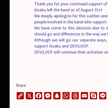
Thank you for your continued support o
Aisaku left the band as of August 31st
We deeply apologize for this sudden ann
people involved in the band who suppor
We have come to this decision due to di
should go and differences in the way we 
Although we will go our separate ways,
support Aisaku and DEVILOOF.
DEVILOOF will continue their activities 
Share
C
X
F
M
S
W
T
E
S
o
a
e
n
h
h
m
k
i