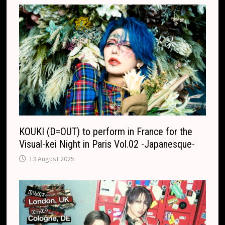
o
n
m
s
l
a
t
e
KOUKI (D=OUT) to perform in France for the
Visual-kei Night in Paris Vol.02 -Japanesque-
13 August 2025