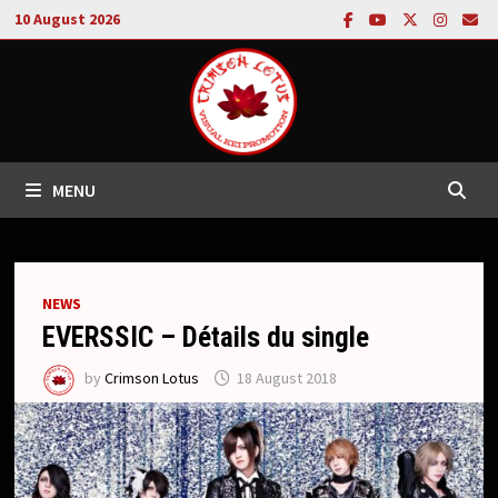
Skip
10 August 2026
to
content
MENU
NEWS
EVERSSIC – Détails du single
by
Crimson Lotus
18 August 2018