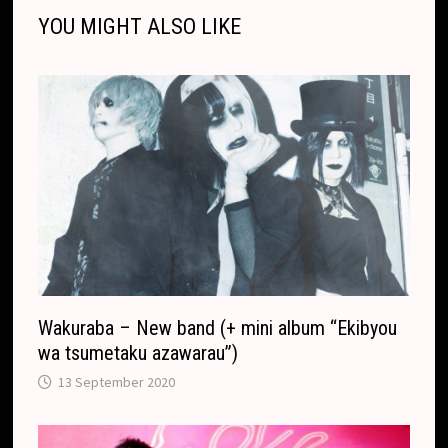
r
o
t
e
YOU MIGHT ALSO LIKE
k
k
e
t
p
k
T
r
.
r
c
a
o
n
m
s
l
a
t
e
Wakuraba – New band (+ mini album “Ekibyou
wa tsumetaku azawarau”)
13 September 2020