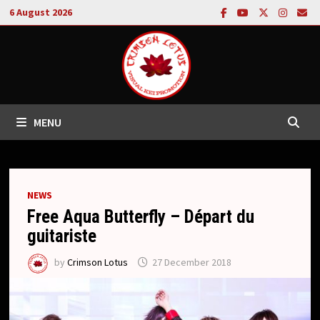
Skip
6 August 2026
to
content
MENU
NEWS
Free Aqua Butterfly – Départ du
guitariste
by
Crimson Lotus
27 December 2018