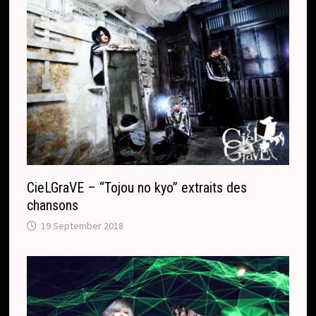
o
n
m
s
l
a
t
e
CieLGraVE – “Tojou no kyo” extraits des
chansons
19 September 2018