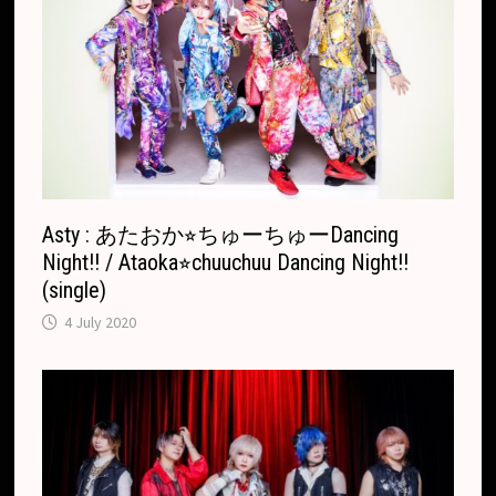
l
a
t
e
Asty : あたおか⭐︎ちゅーちゅーDancing
Night!! / Ataoka⭐︎chuuchuu Dancing Night!!
(single)
4 July 2020