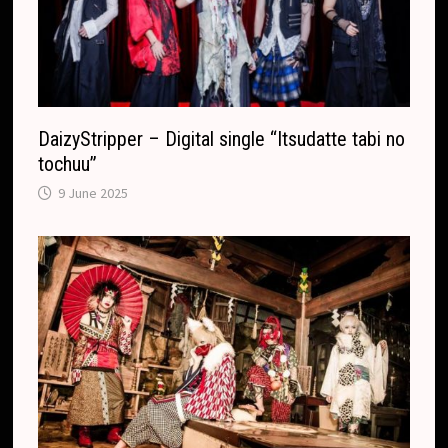
DaizyStripper – Digital single “Itsudatte tabi no
tochuu”
9 June 2025