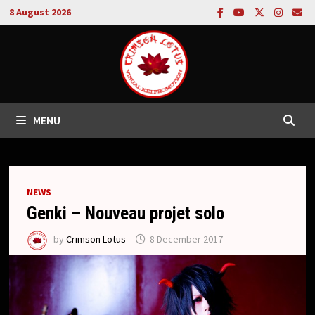
Skip
8 August 2026
to
content
MENU
NEWS
Genki – Nouveau projet solo
by
Crimson Lotus
8 December 2017