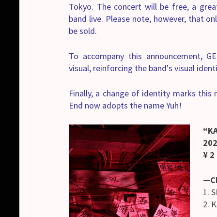
Tokyo. The concert will be free, a grea
band live. Please note, however, that onl
be sold.
To accompany this announcement, GE
visual, reinforcing the band's visual identi
Finally, a change of identity marks this
End now adopts the name Yuh!
“K
202
¥ 2
—C
1. S
2. 