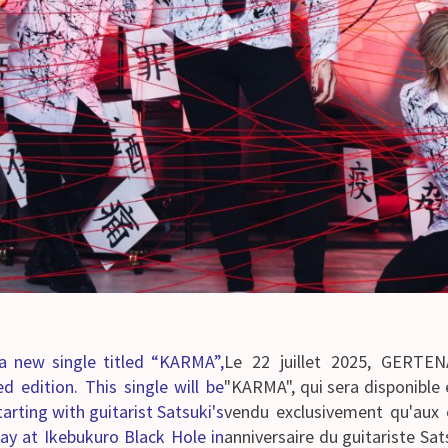
a new single titled “KARMA”,
Le 22 juillet 2025, GERTENA
ed edition. This single will be
"KARMA", qui sera disponible e
tarting with guitarist Satsuki's
vendu exclusivement qu'aux 
ay at Ikebukuro Black Hole in
anniversaire du guitariste Sa