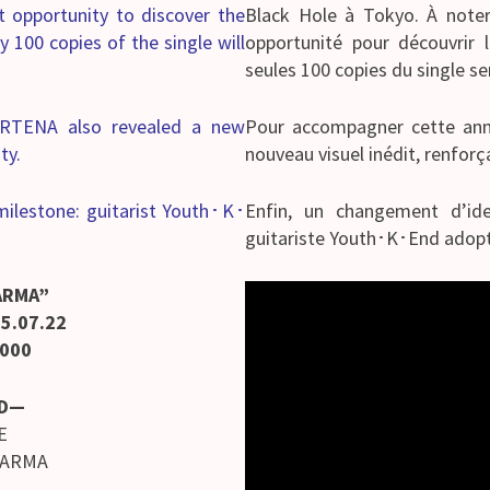
t opportunity to discover the
Black Hole à Tokyo. À noter
y 100 copies of the single will
opportunité pour découvrir 
seules 100 copies du single s
RTENA also revealed a new
Pour accompagner cette an
ty.
nouveau visuel inédit, renforça
 milestone: guitarist Youth･K･
Enfin, un changement d’ide
guitariste Youth･K･End adopt
ARMA”
5.07.22
 000
D—
E
KARMA