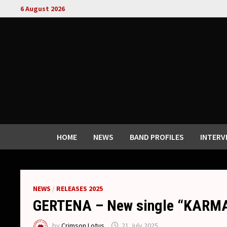
Skip
6 August 2026
to
content
HOME
NEWS
BAND PROFILES
INTERV
NEWS
/
RELEASES 2025
GERTENA – New single “KARMA
by
Crimson Lotus
21 July 2025