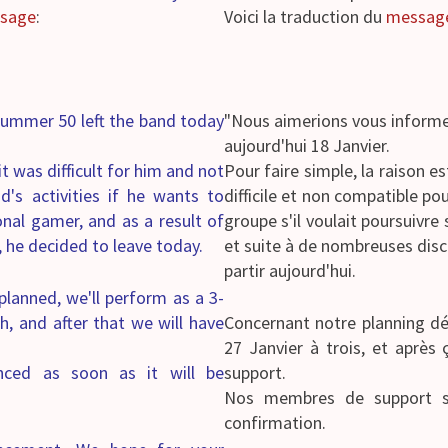
ssage
:
Voici la traduction du
message 
rummer 50 left the band today
"Nous aimerions vous informer
aujourd'hui 18 Janvier.
it was difficult for him and not
Pour faire simple, la raison es
d's activities if he wants to
difficile et non compatible pou
nal gamer, and as a result of
groupe s'il voulait poursuivre
he decided to leave today.
et suite à de nombreuses disc
partir aujourd'hui.
planned, we'll perform as a 3-
 and after that we will have
Concernant notre planning dé
27 Janvier à trois, et aprè
ced as soon as it will be
support.
Nos membres de support s
confirmation.