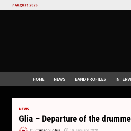
Skip
7 August 2026
to
content
HOME
NEWS
BAND PROFILES
INTERV
NEWS
Glia – Departure of the drumme
by
Crimson Lotus
18 January 2020