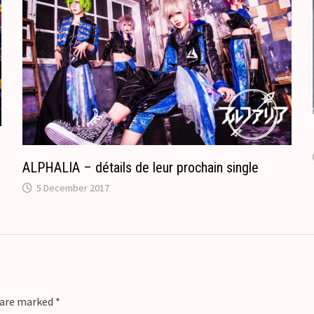
o
n
m
s
l
a
t
e
ALPHALIA – détails de leur prochain single
5 December 2017
s are marked
*