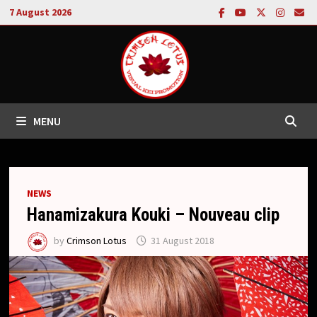
Skip
7 August 2026
to
content
MENU
NEWS
Hanamizakura Kouki – Nouveau clip
by
Crimson Lotus
31 August 2018