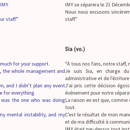
IMY.
IMY se séparera le 21 Décemb
.
Nous nous excusons sincèrem
ur staff.”
staff."
Sia (vo.)
y much for your support.
“À tous nos fans, notre staff,
als, the whole management and
Je suis Sia, en charge du
administrative et de l'écriture
n, and I didn’t plan any event
J'ai pris cette décision égo
e for everything.
événement pour notre séparat
, I was the one who was doing
La raison en est que, comme d
tout.
 my mental instability, and my
C'est le résultat de mon man
et de ma difficulté à communi
IMY était par-dessus tout inst