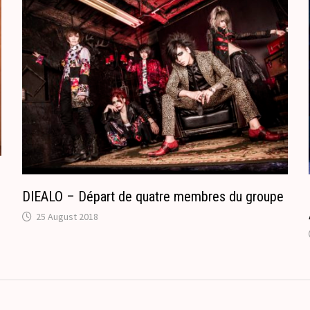
c
a
o
n
m
s
l
a
t
e
DIEALO – Départ de quatre membres du groupe
25 August 2018