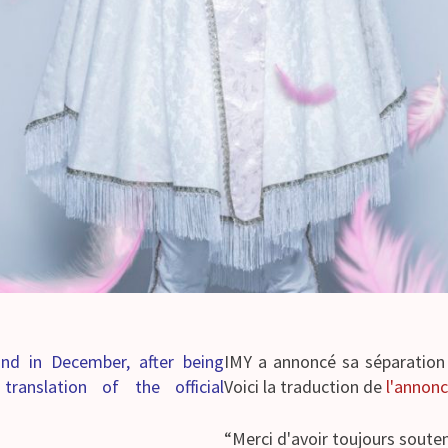
nd in December, after being
IMY a annoncé sa séparation 
ranslation of the official
Voici la traduction de
l'annon
“Merci d'avoir toujours soute