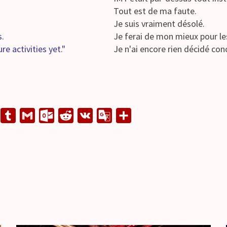
Tout est de ma faute.
Je suis vraiment désolé.
s.
Je ferai de mon mieux pour le
re activities yet."
Je n'ai encore rien décidé con
L
T
G
O
R
V
G
S
u
m
u
e
K
o
h
n
m
a
t
d
o
a
e
b
i
l
d
g
r
l
l
o
i
l
e
r
o
t
e
k
T
.
r