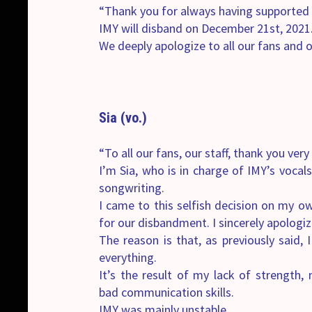
“Thank you for always having supported 
IMY will disband on December 21st, 2021
We deeply apologize to all our fans and o
Sia (vo.)
“To all our fans, our staff, thank you ver
I’m Sia, who is in charge of IMY’s voc
songwriting.
I came to this selfish decision on my ow
for our disbandment. I sincerely apologiz
The reason is that, as previously said
everything.
It’s the result of my lack of strength,
bad communication skills.
IMY was mainly unstable.