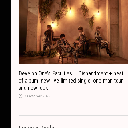
r
Develop One’s Faculties – Disbandment + best
of album, new live-limited single, one-man tour
and new look
4 October 2023