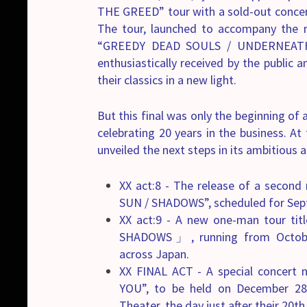
THE GREED” tour with a sold-out concer
The tour, launched to accompany the r
“GREEDY DEAD SOULS / UNDERNEATH 
enthusiastically received by the public 
their classics in a new light.
But this final was only the beginning of
celebrating 20 years in the business. At
unveiled the next steps in its ambitious a
XX act:8 - The release of a secon
SUN / SHADOWS”, scheduled for Sep
XX act:9 - A new one-man tour 
SHADOWS」, running from October
across Japan.
XX FINAL ACT - A special concert
YOU”, to be held on December 28
Theater, the day just after their 20th