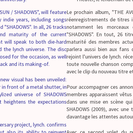
SUN / SHADOWS", will feature
Le prochain album, "THE A
y indie years, including songs
réenregistrements de titres 
"SHADOWS". In all, 26 tracks
notamment les morceaux
 and maturity of the current
"SHADOWS". En tout, 26 titres
 will speak to both die-hard
maturité des membres actuel
 the lynch universe. The disc
parlera aussi bien aux fans
osed for the occasion, as well
rejoint l’univers de lynch. r
rack and its making-of.
toute nouvelle chanson compo
avec le clip du nouveau titre 
ew visual has been unveiled:
in front of a metal shutter, in
Pour accompagner ces annonce
tylized universe of SHADOWS
membres apparaissent vêtus d
t heightens the expectations
dans une mise en scène qui 
SHADOWS (2009), avec une t
davantage les attentes autour
ersary project, lynch. confirms
t also its ability to reinvent
Avec ce second volet du pro