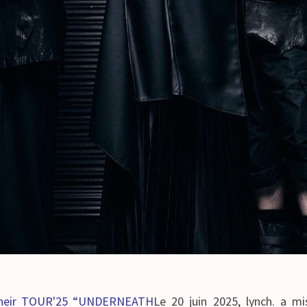
 their TOUR'25 “UNDERNEATH
Le 20 juin 2025, lynch. a m