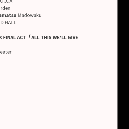
COCOA
arden
amatsu
Madowaku
D HALL
X FINAL ACT「ALL THIS WE'LL GIVE
eater