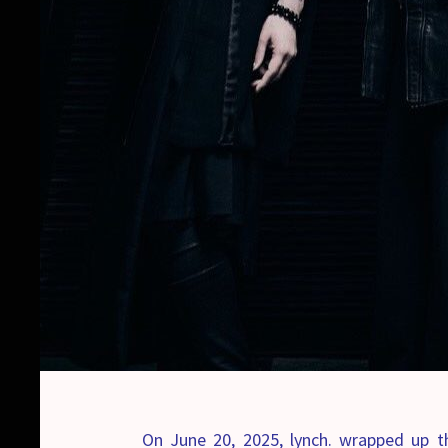
On June 20, 2025, lynch. wrapped up