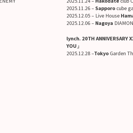
 ENEMY
2025.11.24 –
Hakodate
club 
2025.11.26 –
Sapporo
cube g
2025.12.05 –
Live House
Ham
2025.12.06 –
Nagoya
DIAMON
lynch. 20TH ANNIVERSARY X
YOU」
2025.12.28 –
Tokyo
Garden Th