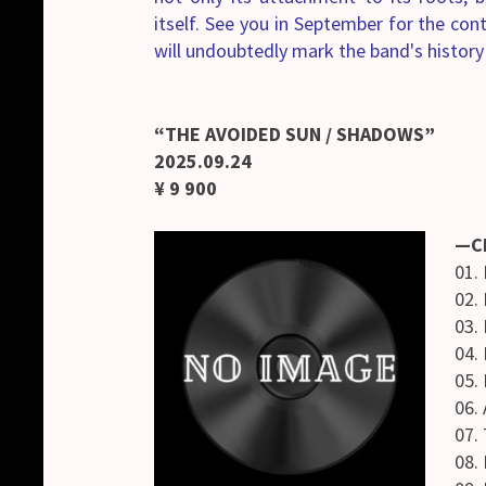
itself. See you in September for the con
will undoubtedly mark the band's history
“THE AVOIDED SUN / SHADOWS”
2025.09.24
¥ 9 900
—C
01.
02.
03.
04.
05.
06.
07.
08.