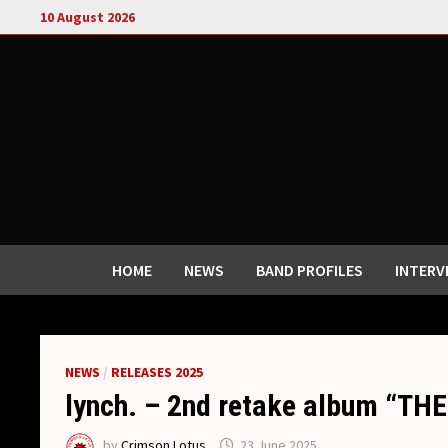
Skip
10 August 2026
to
content
HOME
NEWS
BAND PROFILES
INTERV
NEWS
/
RELEASES 2025
lynch. – 2nd retake album “T
by
Crimson Lotus
23 June 2025