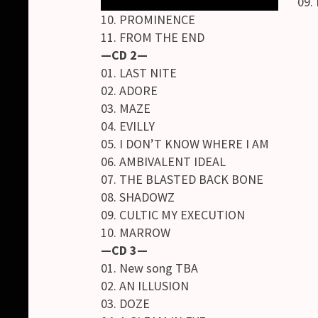
09.
10. PROMINENCE
11. FROM THE END
—CD 2—
01. LAST NITE
02. ADORE
03. MAZE
04. EVILLY
05. I DON’T KNOW WHERE I AM
06. AMBIVALENT IDEAL
07. THE BLASTED BACK BONE
08. SHADOWZ
09. CULTIC MY EXECUTION
10. MARROW
—CD 3—
01. New song TBA
02. AN ILLUSION
03. DOZE