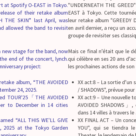
t at Spotify O-EAST in Tokyo.
"UNDERNEATH THE GREED" av
elease of their retake album
EAST à Tokyo. Cette tournée
THE SKIN” last April, was
leur retake album "GREED
and allowed the band to revisit
en avril dernier, a reçu un ac
groupe de revisiter ses classi
 a new stage for the band, now
Mais ce final n’était que le 
 the end of the concert, lynch.
qui célèbre en ses 20 ans d’act
nniversary project:
les prochaines actions de son 
d retake album, “THE AVOIDED
XX act:8 – La sortie d’u
tember 24, 2025.
/ SHADOWS", prévue pour 
titled TOUR'25「THE AVOIDED
XX act:9 – Une nouvelle
 to December in 14 cities
AVOIDED SHADOWS」, qui
dans 14 villes à travers le
 named “ALL THIS WE'LL GIVE
XX FINAL ACT – Un conce
, 2025 at the Tokyo Garden
YOU", qui se tiendra 
 anniversary.
Theater, le lendemain de l