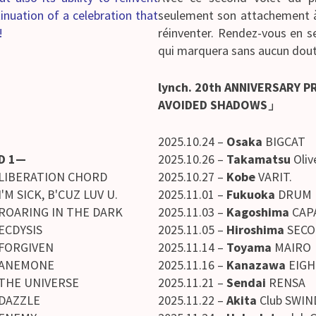
tinuation of a celebration that
seulement son attachement à 
!
réinventer. Rendez-vous en s
qui marquera sans aucun doute
lynch. 20th ANNIVERSARY 
AVOIDED SHADOWS」
2025.10.24 –
Osaka
BIGCAT
D 1—
2025.10.26 –
Takamatsu
Oliv
 LIBERATION CHORD
2025.10.27 –
Kobe
VARIT.
 I'M SICK, B'CUZ LUV U.
2025.11.01 –
Fukuoka
DRUM 
 ROARING IN THE DARK
2025.11.03 –
Kagoshima
CAP
 ECDYSIS
2025.11.05 –
Hiroshima
SECO
 FORGIVEN
2025.11.14 –
Toyama
MAIRO
 ANEMONE
2025.11.16 –
Kanazawa
EIGH
 THE UNIVERSE
2025.11.21 –
Sendai
RENSA
 DAZZLE
2025.11.22 –
Akita
Club SWIN