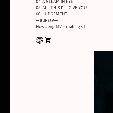
04. A GLEAM IN EYE
05. ALL THIS I'LL GIVE YOU
06. JUDGEMENT
—Blu-ray—
New song MV + making of