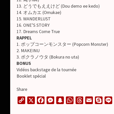
13. どうでもええけど (Dou demo ee kedo)
14. オムカエ (Omukae)
15. WANDERLUST
16. ONE’S STORY
17. Dreams Come True
RAPPEL
1. ポップコーンモンスター (Popcorn Monster)
2. MAKEINU
3. ボクラノウタ (Bokura no uta)
BONUS
Vidéos backstage de la tournée
Booklet spécial
Share
C
X
F
M
S
W
T
E
S
o
a
e
n
h
h
m
k
i