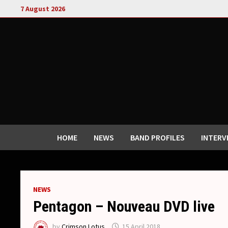
Skip
7 August 2026
to
content
HOME
NEWS
BAND PROFILES
INTERV
NEWS
Pentagon – Nouveau DVD live
by
Crimson Lotus
15 April 2018