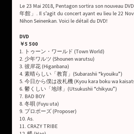
Le 23 Mai 2018, Pentagon sortira son 
年館」. Il s’agit du concert ayant eu lieu le 22 Nov
Nihon Seinenkan. Voici le détail du DVD!
DVD
￥5 500
1. トゥーン・ワールド (Town World)
2. 少年ワルツ (Shounen warutsu)
3. 彼岸花 (Higanbana)
4. 素晴らしい「教育」(Subarashii “kyouiku”)
5. 今日から僕は改札機 (Kyou kara boku wa kaisats
6. 鬱くしい「地球」(Utsukushii “chikyuu”)
7. BAD BOY
8. 冬唄 (Fuyu uta)
9. プロポーズ (Proposer)
10. As.
11. CRAZY TRIBE
12. 蝿 (Hae)