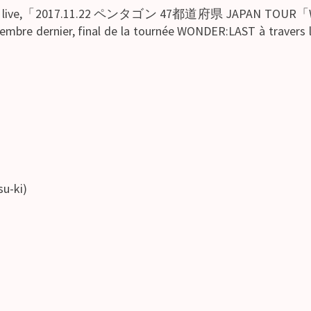
nouveau DVD live,「2017.11.22 ペンタゴン 47都道府県 JA
embre dernier, final de la tournée WONDER:LAST à travers le
u-ki)