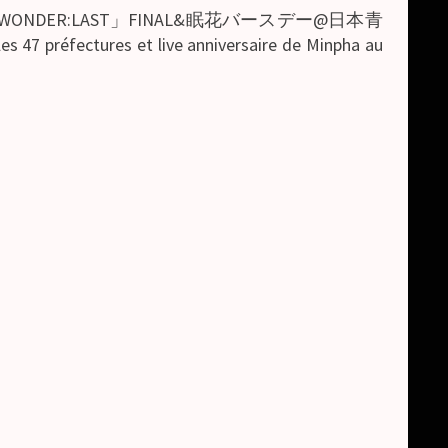
PAN TOUR「WONDER:LAST」FINAL&眠花バースデー@日本青
s 47 préfectures et live anniversaire de Minpha au