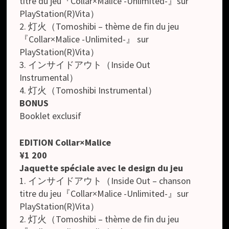
titre du jeu『Collar×Malice -Unlimited-』sur
PlayStation(R)Vita）
2. 灯火（Tomoshibi – thème de fin du jeu
『Collar×Malice -Unlimited-』 sur
PlayStation(R)Vita）
3. インサイドアウト（Inside Out
Instrumental）
4. 灯火（Tomoshibi Instrumental）
BONUS
Booklet exclusif
EDITION Collar×Malice
¥1 200
Jaquette spéciale avec le design du jeu
1. インサイドアウト（Inside Out – chanson
titre du jeu『Collar×Malice -Unlimited-』sur
PlayStation(R)Vita）
2. 灯火（Tomoshibi – thème de fin du jeu