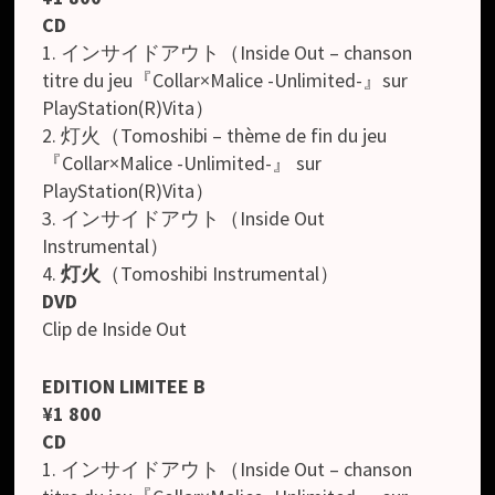
CD
1. インサイドアウト（Inside Out – chanson
titre du jeu『Collar×Malice -Unlimited-』sur
PlayStation(R)Vita）
2. 灯火（Tomoshibi – thème de fin du jeu
『Collar×Malice -Unlimited-』 sur
PlayStation(R)Vita）
3. インサイドアウト（Inside Out
Instrumental）
4.
灯火
（Tomoshibi Instrumental）
DVD
Clip de Inside Out
EDITION LIMITEE B
¥1 800
CD
1. インサイドアウト（Inside Out – chanson