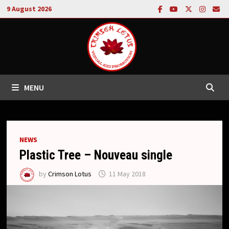
Skip
9 August 2026
to
content
MENU
NEWS
Plastic Tree – Nouveau single
by
Crimson Lotus
11 May 2018