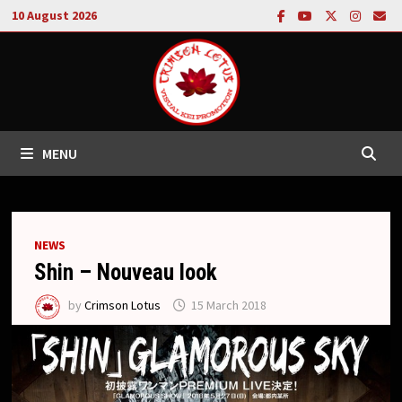
Skip
10 August 2026
to
content
MENU
NEWS
Shin – Nouveau look
by
Crimson Lotus
15 March 2018