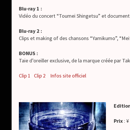
Blu-ray 1 :
Vidéo du concert “Toumei Shingetsu” et document
Blu-ray 2 :
Clips et making of des chansons “Yamikumo”, “Me
BONUS :
Taie d’oreiller exclusive, de la marque créée par Tak
Clip 1
Clip 2
Infos site officiel
Editio
Prix
: ¥