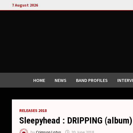
Skip
7 August 2026
to
content
HOME
NEWS
BAND PROFILES
INTERV
RELEASES 2018
Sleepyhead : DRIPPING (album)
by
Crimson Lotus
20 June 2018