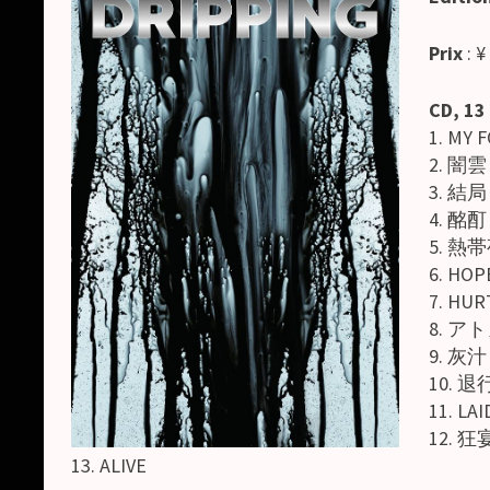
Prix
: ¥
CD, 13
1. MY 
2. 闇雲 
3. 結局 
4. 酩酊 
5. 熱帯夜
6. HOP
7. HUR
8. アト
9. 灰汁
10. 退行
11. LA
12. 狂
13. ALIVE