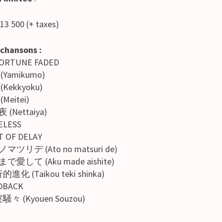
 13 500 (+ taxes)
 chansons :
FORTUNE FADED
(Yamikumo)
(Kekkyoku)
(Meitei)
 (Nettaiya)
ELESS
T OF DELAY
ノマツリデ (Ato no matsuri de)
まで愛して (Aku made aishite)
的進化 (Taikou teki shinka)
IDBACK
宴騒々 (Kyouen Souzou)