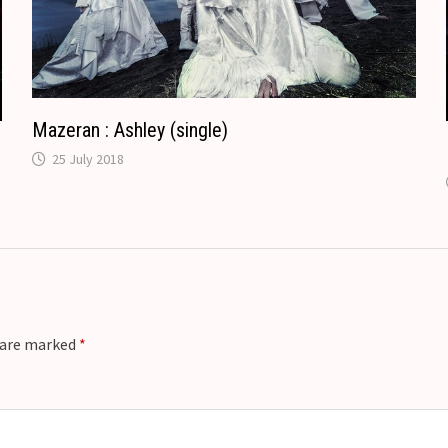
a
t
e
Mazeran : Ashley (single)
25 July 2018
s are marked
*