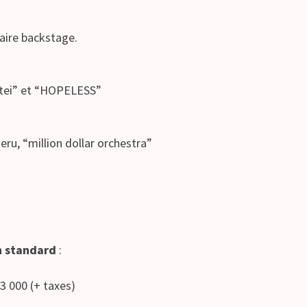
aire backstage.
itei” et “HOPELESS”
eru, “million dollar orchestra”
n standard
:
 3 000 (+ taxes)