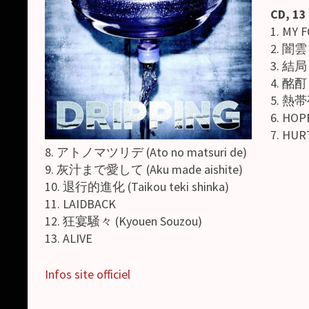
CD, 13
1. MY 
2. 闇雲 
3. 結局 
4. 酩酊 
5. 熱帯夜
6. HOP
7. HUR
8. アトノマツリデ (Ato no matsuri de)
9. 灰汁まで愛して (Aku made aishite)
10. 退行的進化 (Taikou teki shinka)
11. LAIDBACK
12. 狂宴騒々 (Kyouen Souzou)
13. ALIVE
Infos site officiel