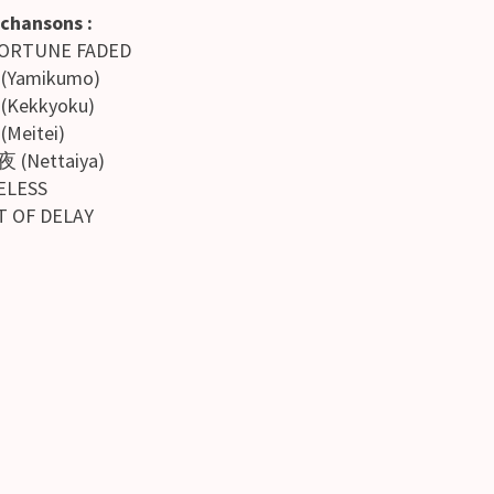
 chansons :
FORTUNE FADED
(Yamikumo)
(Kekkyoku)
(Meitei)
 (Nettaiya)
ELESS
T OF DELAY