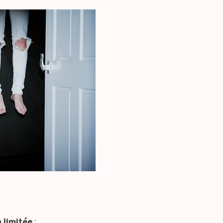
n limitée
: