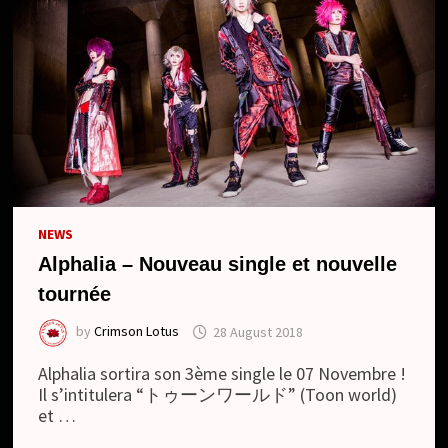
NEWS
Alphalia – Nouveau single et nouvelle
tournée
by
Crimson Lotus
28 August 2018
Alphalia sortira son 3ème single le 07 Novembre !
Il s’intitulera “トゥーンワールド” (Toon world)
et …