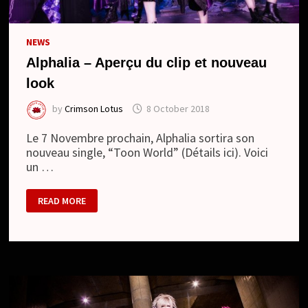
NEWS
Alphalia – Aperçu du clip et nouveau
look
by
Crimson Lotus
8 October 2018
Le 7 Novembre prochain, Alphalia sortira son
nouveau single, “Toon World” (Détails ici). Voici
un …
ALPHALIA
READ MORE
–
APERÇU
DU
CLIP
ET
NOUVEAU
LOOK