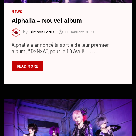
NEWS
Alphalia – Nouvel album
by
Crimson Lotus
11 January 2019
Alphalia a annoncé la sortie de leur premier
album, “D×N×A”, pour le 10 Avril! Il …
ALPHALIA
READ MORE
–
NOUVEL
ALBUM