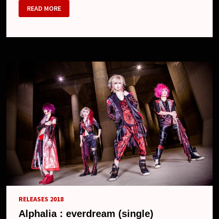
ALPHALIA
READ MORE
–
NOUVEAU
SINGLE
ET
NOUVELLE
TOURNÉE
RELEASES 2018
Alphalia : everdream (single)