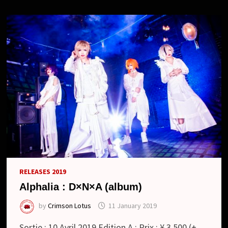
LOOK
RELEASES 2019
Alphalia : D×N×A (album)
by
Crimson Lotus
11 January 2019
Sortie : 10 Avril 2019 Edition A : Prix : ¥ 3 500 (+