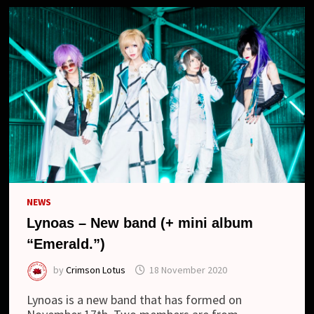
NEWS
Lynoas – New band (+ mini album
“Emerald.”)
by
Crimson Lotus
18 November 2020
Lynoas is a new band that has formed on