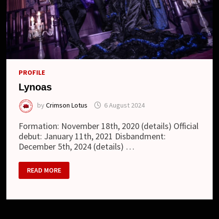
PROFILE
Lynoas
by
Crimson Lotus
6 August 2024
Formation: November 18th, 2020 (details) Official
debut: January 11th, 2021 Disbandment:
December 5th, 2024 (details) …
LYNOAS
READ MORE