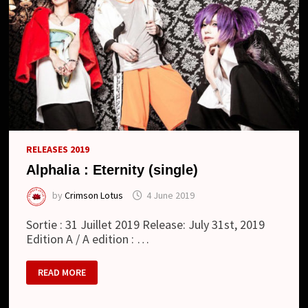
RELEASES 2019
Alphalia : Eternity (single)
by
Crimson Lotus
4 June 2019
Sortie : 31 Juillet 2019 Release: July 31st, 2019
Edition A / A edition : …
ALPHALIA
READ MORE
:
ETERNITY
(SINGLE)