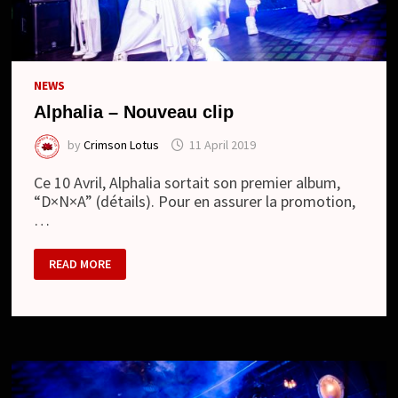
NEWS
Alphalia – Nouveau clip
by
Crimson Lotus
11 April 2019
Ce 10 Avril, Alphalia sortait son premier album,
“D×N×A” (détails). Pour en assurer la promotion,
…
ALPHALIA
READ MORE
–
NOUVEAU
CLIP