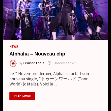
NEWS
Alphalia – Nouveau clip
by
Crimson Lotus
8 December 2018
Le 7 Novembre dernier, Alphalia sortait son
nouveau single, “トゥーンワールド (Toon
World) (détails). Voici le …
ALPHALIA
READ MORE
–
NOUVEAU
CLIP