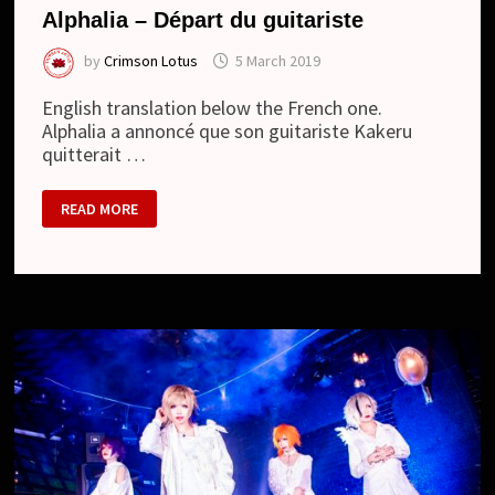
Alphalia – Départ du guitariste
by
Crimson Lotus
5 March 2019
English translation below the French one.
Alphalia a annoncé que son guitariste Kakeru
quitterait …
ALPHALIA
READ MORE
–
DÉPART
DU
GUITARISTE