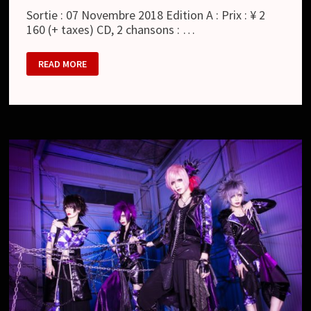
Sortie : 07 Novembre 2018 Edition A : Prix : ¥ 2
160 (+ taxes) CD, 2 chansons : …
ALPHALIA
READ MORE
:
ト
ゥ
ー
ン
ワ
ー
ル
ド
/
TOON
WORLD
(SINGLE)