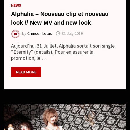
NEWS
Alphalia – Nouveau clip et nouveau
look // New MV and new look
by
Crimson Lotus
31 July 2019
Aujourd’hui 31 Juillet, Alphalia sortait son single
“Eternity” (détails). Pour en assurer la
promotion, le …
ALPHALIA
READ MORE
–
NOUVEAU
CLIP
ET
NOUVEAU
LOOK
//
NEW
MV
AND
NEW
LOOK