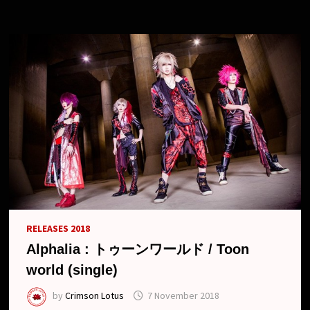
RELEASES 2018
Alphalia : トゥーンワールド / Toon
world (single)
by
Crimson Lotus
7 November 2018