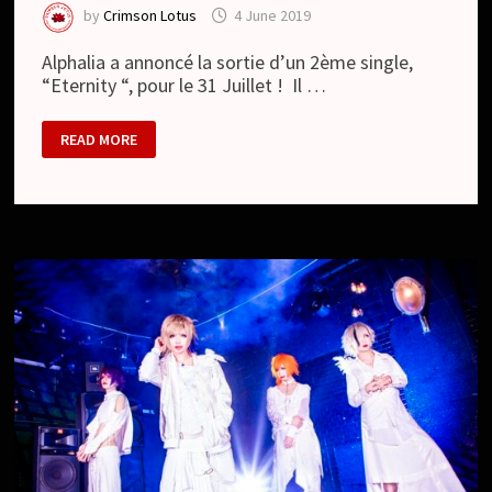
by
Crimson Lotus
4 June 2019
Alphalia a annoncé la sortie d’un 2ème single,
“Eternity “, pour le 31 Juillet ! Il …
ALPHALIA
READ MORE
–
NOUVEAU
SINGLE
ET
APERÇU
DU
CLIP
//
NEW
SINGLE
AND
MV
SPOT