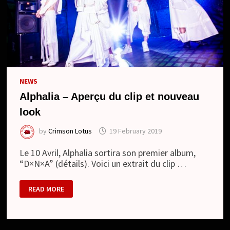
NEWS
Alphalia – Aperçu du clip et nouveau
look
by
Crimson Lotus
19 February 2019
Le 10 Avril, Alphalia sortira son premier album,
“D×N×A” (détails). Voici un extrait du clip …
ALPHALIA
READ MORE
–
APERÇU
DU
CLIP
ET
NOUVEAU