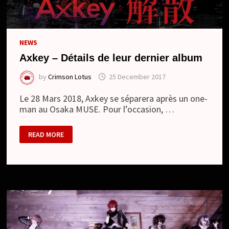
NEWS
Axkey – Détails de leur dernier album
by
Crimson Lotus
25 December 2017
Le 28 Mars 2018, Axkey se séparera après un one-
man au Osaka MUSE. Pour l’occasion, …
AXKEY
READ MORE
–
DÉTAILS
DE
LEUR
DERNIER
ALBUM