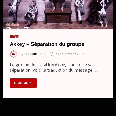
NEWS
Axkey – Séparation du groupe
by
Crimson Lotus
29 November 2017
Le groupe de visual kei Axkey a annoncé sa
séparation. Voici la traduction du message …
AXKEY
READ MORE
–
SÉPARATION
DU
GROUPE