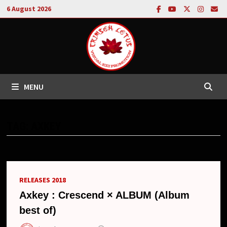
Skip
6 August 2026
to
content
MENU
TAG:
AXKEY
RELEASES 2018
Axkey : Crescend × ALBUM (Album
best of)