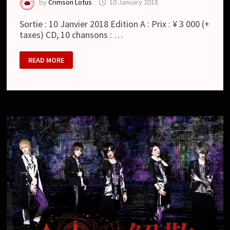
by
Crimson Lotus
10 January 2018
Sortie : 10 Janvier 2018 Edition A : Prix : ¥ 3 000 (+
taxes) CD, 10 chansons : …
AXKEY
READ MORE
:
CRESCEND
×
ALBUM
(ALBUM
BEST
OF)