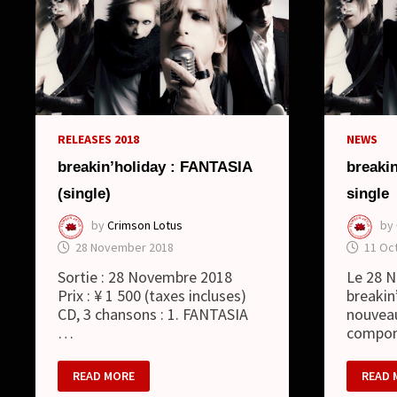
RELEASES 2018
NEWS
breakin’holiday : FANTASIA
breaki
(single)
single
by
Crimson Lotus
by
28 November 2018
11 Oc
Sortie : 28 Novembre 2018
Le 28 N
Prix : ¥ 1 500 (taxes incluses)
breakin
CD, 3 chansons : 1. FANTASIA
nouveau
…
compor
BREAKIN’HOLIDAY
BREAK
READ MORE
READ 
:
–
FANTASIA
NOUV