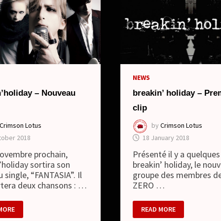
NEWS
breakin’ holiday – Pre
n’holiday – Nouveau
clip
by
Crimson Lotus
Crimson Lotus
18 January 2018
tober 2018
Présenté il y a quelques
ovembre prochain,
breakin’ holiday, le nou
’holiday sortira son
groupe des membres de
 single, “FANTASIA”. Il
ZERO …
tera deux chansons : …
BREAKIN’
IN’HOLIDAY
READ MORE
MORE
HOLIDAY
–
EAU