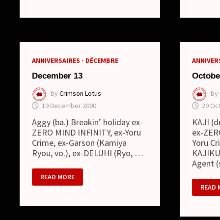
(SINGLE)
SINGL
ANNIVERSAIRES - DÉCEMBRE
ANNIVER
December 13
Octobe
by
Crimson Lotus
by
19 December 2000
29 Oc
Aggy (ba.) Breakin’ holiday ex-
KAJI (dr
ZERO MIND INFINITY, ex-Yoru
ex-ZER
Crime, ex-Garson (Kamiya
Yoru Cr
Ryou, vo.), ex-DELUHI (Ryo, …
KAJIKU
Agent (
DECEMBER
READ MORE
13
OCTO
READ 
03