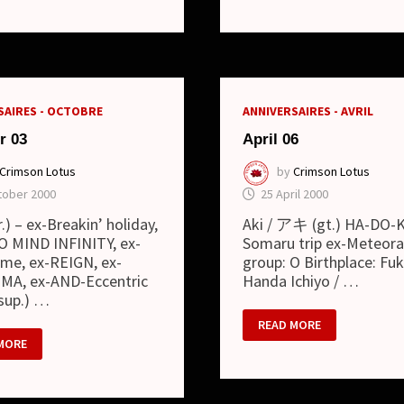
PREMIER
E
CLIP
SAIRES - OCTOBRE
ANNIVERSAIRES - AVRIL
r 03
April 06
Crimson Lotus
by
Crimson Lotus
tober 2000
25 April 2000
.) – ex-Breakin’ holiday,
Aki / アキ (gt.) HA-DO-
O MIND INFINITY, ex-
Somaru trip ex-Meteor
ime, ex-REIGN, ex-
group: O Birthplace: Fu
MA, ex-AND-Eccentric
Handa Ichiyo / …
sup.) …
APRIL
READ MORE
06
BER
MORE