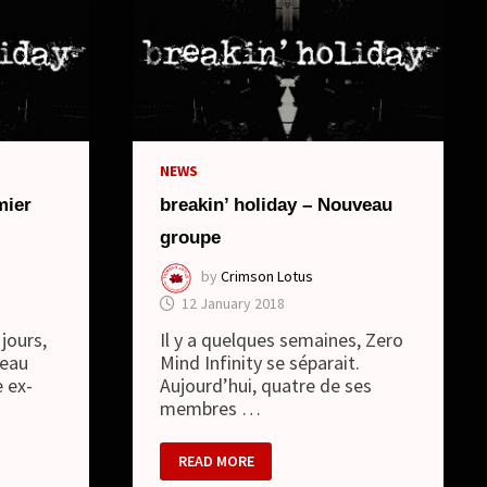
NEWS
mier
breakin’ holiday – Nouveau
groupe
by
Crimson Lotus
12 January 2018
 jours,
Il y a quelques semaines, Zero
veau
Mind Infinity se séparait.
 ex-
Aujourd’hui, quatre de ses
membres …
BREAKIN’
READ MORE
HOLIDAY
–