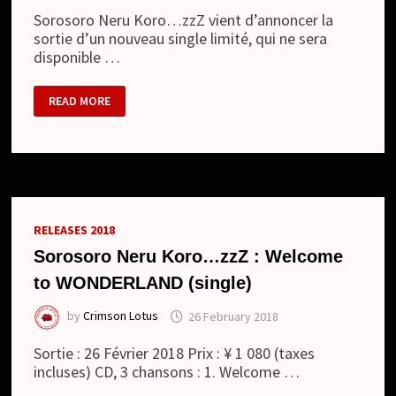
Sorosoro Neru Koro…zzZ vient d’annoncer la
sortie d’un nouveau single limité, qui ne sera
disponible …
SOROSORO
READ MORE
NERU
KORO…
ZZZ
–
NOUVEAU
LOOK
ET
NOUVEAU
SINGLE
RELEASES 2018
Sorosoro Neru Koro…zzZ : Welcome
to WONDERLAND (single)
by
Crimson Lotus
26 February 2018
Sortie : 26 Février 2018 Prix : ¥ 1 080 (taxes
incluses) CD, 3 chansons : 1. Welcome …