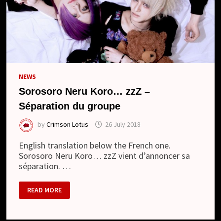
NEWS
Sorosoro Neru Koro… zzZ –
Séparation du groupe
by
Crimson Lotus
26 July 2018
English translation below the French one.
Sorosoro Neru Koro… zzZ vient d’annoncer sa
séparation. …
SOROSORO
READ MORE
NERU
KORO…
ZZZ
–