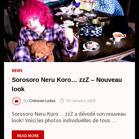
NEWS
Sorosoro Neru Koro… zzZ – Nouveau
look
by
Crimson Lotus
29 January 2018
Sorosoro Neru Koro… zzZ a dévoilé son nouveau
look! Voici les photos individuelles de tous …
SOROSORO
READ MORE
NERU