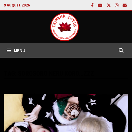
Skip
9 August 2026
to
content
MENU
TAG:
SOROSORO NERU KORO…ZZZ