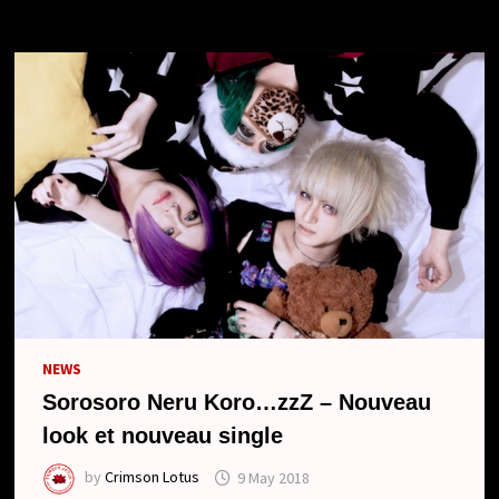
SÉPARATION
DU
GROUPE
NEWS
Sorosoro Neru Koro…zzZ – Nouveau
look et nouveau single
by
Crimson Lotus
9 May 2018