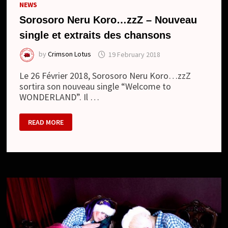
NEWS
Sorosoro Neru Koro…zzZ – Nouveau
single et extraits des chansons
by
Crimson Lotus
19 February 2018
Le 26 Février 2018, Sorosoro Neru Koro…zzZ
sortira son nouveau single “Welcome to
WONDERLAND”. Il …
SOROSORO
READ MORE
NERU
KORO…
ZZZ
–
NOUVEAU
SINGLE
ET
EXTRAITS
DES
CHANSONS