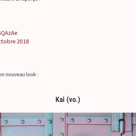
26QAzAe
ctobre 2018
on nouveau look :
Kai (vo.)