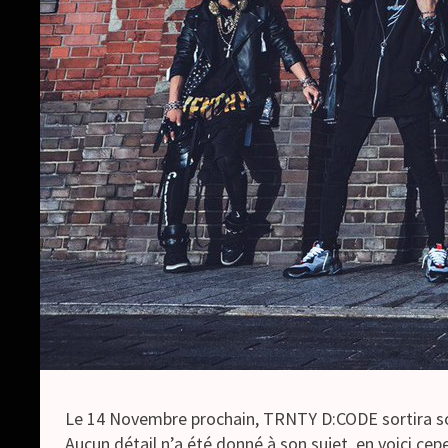
Le 14 Novembre prochain, TRNTY D:CODE sortira s
Aucun détail n’a été donné à son sujet, en voici cep