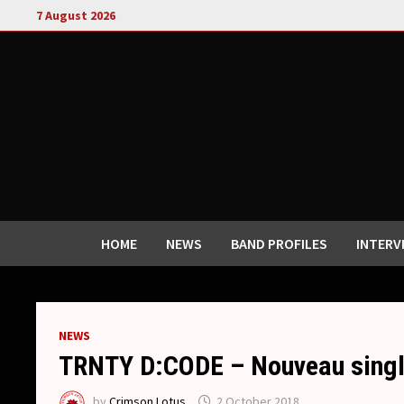
Skip
7 August 2026
to
content
HOME
NEWS
BAND PROFILES
INTERV
NEWS
TRNTY D:CODE – Nouveau singl
by
Crimson Lotus
2 October 2018