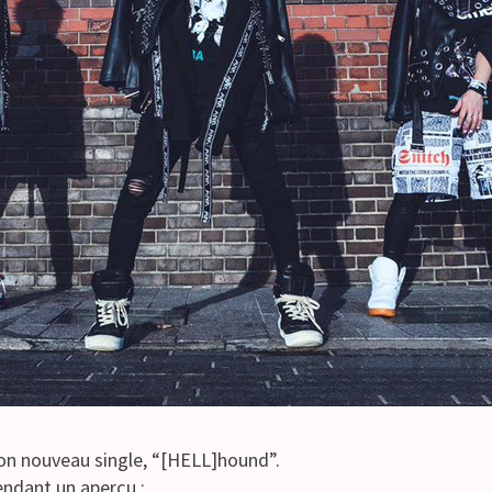
on nouveau single, “[HELL]hound”.
endant un aperçu :