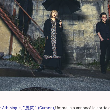
ir 8th single, "愚問" (Gumon),
Umbrella a annoncé la sortie