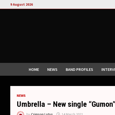
Skip
9 August 2026
to
content
HOME
NEWS
BAND PROFILES
INTERV
NEWS
Umbrella – New single “Gumon”
by
Crimson Lotus
14 March 2021