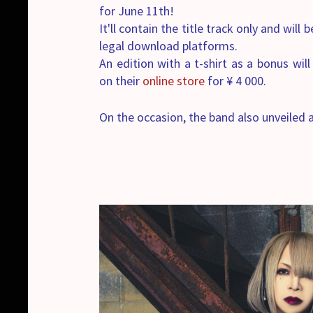
for June 11th!
It'll contain the title track only and will b
legal download platforms.
An edition with a t-shirt as a bonus will 
on their
online store
for ¥ 4 000.
On the occasion, the band also unveiled 