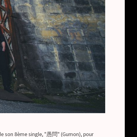
 de son 8ème single, "愚問" (Gumon), pour