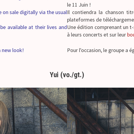
le 11 Juin !
e on sale digitally via the usual
Il contiendra la chanson ti
plateformes de téléchargement
be available at their lives and
Une édition comprenant un t-
à leurs concerts et sur leur
bou
a new look!
Pour l'occasion, le groupe a 
Yui (vo./gt.)