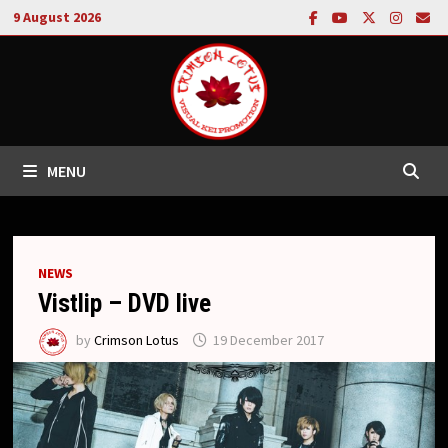
Skip
9 August 2026
to
content
MENU
NEWS
Vistlip – DVD live
by
Crimson Lotus
19 December 2017