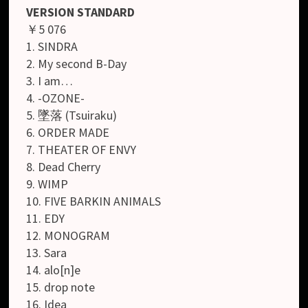
VERSION STANDARD
￥5 076
1. SINDRA
2. My second B-Day
3. I am…
4. -OZONE-
5. 墜落 (Tsuiraku)
6. ORDER MADE
7. THEATER OF ENVY
8. Dead Cherry
9. WIMP
10. FIVE BARKIN ANIMALS
11. EDY
12. MONOGRAM
13. Sara
14. alo[n]e
15. drop note
16. Idea