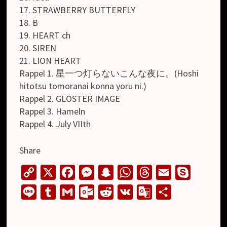
17. STRAWBERRY BUTTERFLY
18. B
19. HEART ch
20. SIREN
21. LION HEART
Rappel 1. 星一つ灯らないこんな夜に。(Hoshi
hitotsu tomoranai konna yoru ni.)
Rappel 2. GLOSTER IMAGE
Rappel 3. Hameln
Rappel 4. July VIIth
Share
C
X
F
M
S
W
T
E
S
o
a
e
n
h
h
m
k
L
T
G
O
R
V
G
S
p
c
s
a
a
r
a
y
i
u
m
u
e
K
o
h
y
e
s
p
t
e
i
p
n
m
a
t
d
o
a