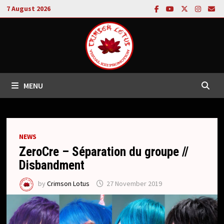
Skip
7 August 2026
to
content
MENU
NEWS
ZeroCre – Séparation du groupe //
Disbandment
by
Crimson Lotus
27 November 2019