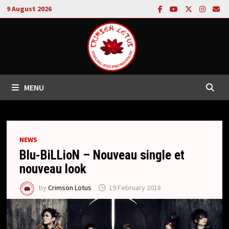
Skip
9 August 2026
to
content
MENU
NEWS
Blu-BiLLioN – Nouveau single et
nouveau look
by
Crimson Lotus
19 February 2018