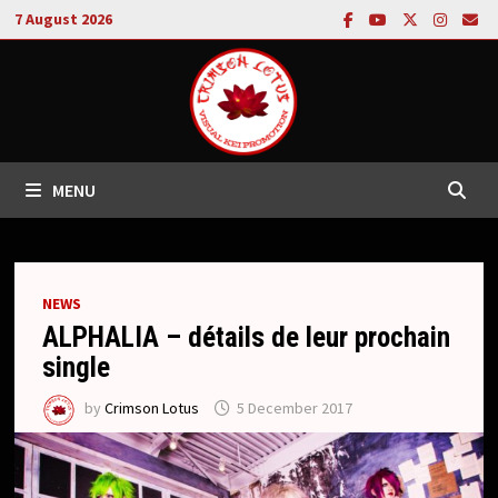
Skip
7 August 2026
to
content
MENU
NEWS
ALPHALIA – détails de leur prochain
single
by
Crimson Lotus
5 December 2017