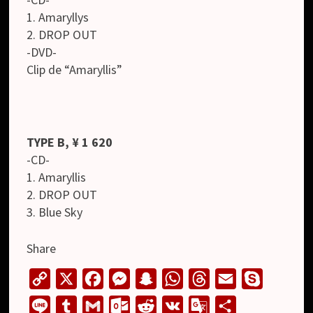
1. Amaryllys
2. DROP OUT
-DVD-
Clip de “Amaryllis”
TYPE B, ¥ 1 620
-CD-
1. Amaryllis
2. DROP OUT
3. Blue Sky
Share
C
X
F
M
S
W
T
E
S
o
a
e
n
h
h
m
k
L
T
G
O
R
V
G
S