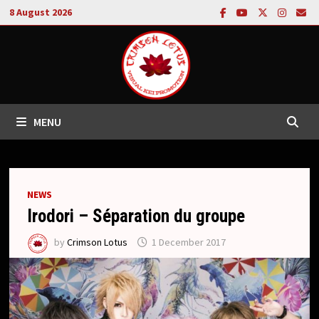
Skip
8 August 2026
to
content
MENU
NEWS
Irodori – Séparation du groupe
by
Crimson Lotus
1 December 2017