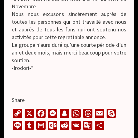
Novembre.
Nous nous excusons sincèrement auprès de
toutes les personnes qui ont travaillé avec nous
et auprès de tous les fans qui ont soutenu nos
activités pour cette regrettable annonce.
Le groupe n’aura duré qu’une courte période d’un
an et deux mois, mais merci beaucoup pour votre
soutien.
-Irodori-“
Share
C
X
F
M
S
W
T
E
S
o
a
e
n
h
h
m
k
L
T
G
O
R
V
G
S
p
c
s
a
a
r
a
y
i
u
m
u
e
K
o
h