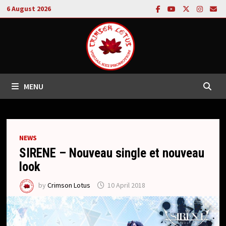
Skip
6 August 2026
to
content
MENU
NEWS
SIRENE – Nouveau single et nouveau
look
by
Crimson Lotus
10 April 2018