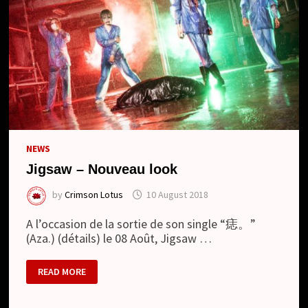
NEWS
Jigsaw – Nouveau look
by
Crimson Lotus
10 August 2018
A l’occasion de la sortie de son single “痣。”
(Aza.) (détails) le 08 Août, Jigsaw …
JIGSAW
READ MORE
–
NOUVEAU
LOOK