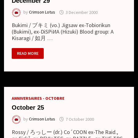
December 29
by
Crimson Lotus
3 December 2000
Bukimi / ブキミ (vo.) Jigsaw ex-Tobiorikun
(Bukimi), ex-DiSPiИA (Hizuki) Blood group: A
Kisaragi / 如月 …
DECEMBER
READ MORE
29
ANNIVERSAIRES - OCTOBRE
October 25
by
Crimson Lotus
7 October 2000
Rossy / ろっしー (dr.) Co´COON ex-The Raid.,