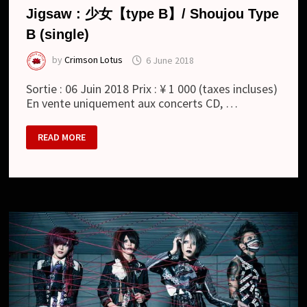
Jigsaw : 少女【type B】/ Shoujou Type
B (single)
by
Crimson Lotus
6 June 2018
Sortie : 06 Juin 2018 Prix : ¥ 1 000 (taxes incluses)
En vente uniquement aux concerts CD, …
JIGSAW
READ MORE
:
少
女
【TYPE
B】/
SHOUJOU
TYPE
B
(SINGLE)