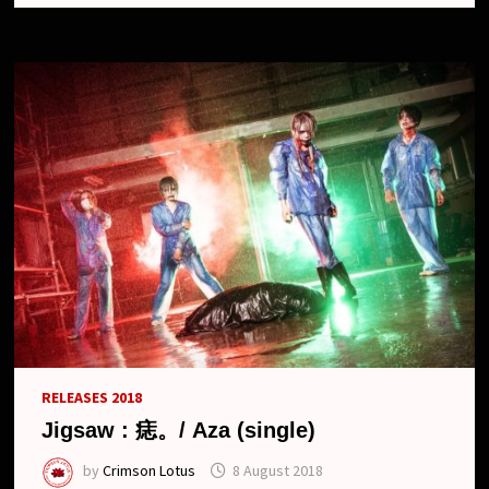
RELEASES 2018
Jigsaw : 痣。/ Aza (single)
by
Crimson Lotus
8 August 2018