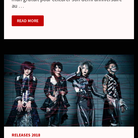
au …
JIGSAW
READ MORE
–
NOUVEAUX
CONCERTS
ET
NOUVEAU
LOOK
RELEASES 2018