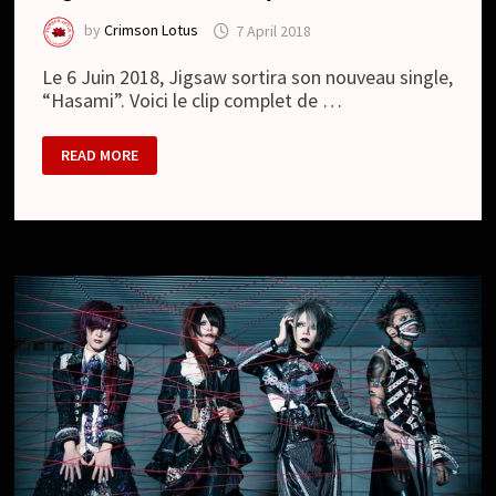
by
Crimson Lotus
7 April 2018
Le 6 Juin 2018, Jigsaw sortira son nouveau single,
“Hasami”. Voici le clip complet de …
JIGSAW
READ MORE
–
NOUVEAU
CLIP
“HASAMI”