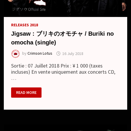
RELEASES 2018
Jigsaw : ブリキのオモチャ / Buriki no
omocha (single)
by
Crimson Lotus
16 July 2018
Sortie : 07 Juillet 2018 Prix : ¥ 1 000 (taxes
incluses) En vente uniquement aux concerts CD,
…
JIGSAW
READ MORE
:
ブ
リ
キ
の
オ
モ
チ
ャ