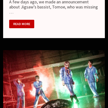
A few days ago, we made an announcement
about Jigsaw’s bassist, Tomoe, who was missing
…
JIGSAW
READ MORE
–
DEPARTURE
OF
THE
BASSIST