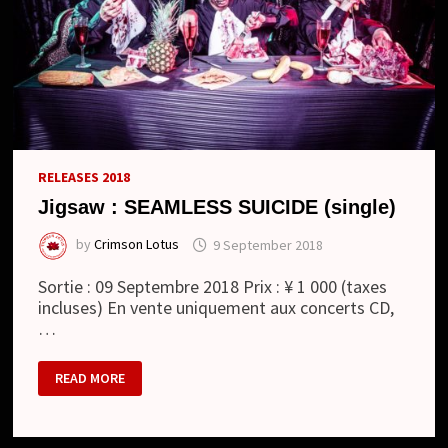
RELEASES 2018
Jigsaw : SEAMLESS SUICIDE (single)
by
Crimson Lotus
9 September 2018
Sortie : 09 Septembre 2018 Prix : ¥ 1 000 (taxes
incluses) En vente uniquement aux concerts CD,
…
JIGSAW
READ MORE
:
SEAMLESS
SUICIDE
(SINGLE)