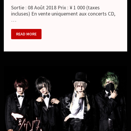
Sortie : 08 Août 2018 Prix : ¥ 1 000 (taxes
incluses) En vente uniquement aux concerts CD,
…
JIGSAW
READ MORE
:
痣。/
AZA
(SINGLE)