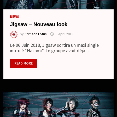
NEWS
Jigsaw – Nouveau look
by
Crimson Lotus
5 April 2018
Le 06 Juin 2018, Jigsaw sortira un maxi single
intitulé “Hasami”. Le groupe avait déjà …
JIGSAW
READ MORE
–
NOUVEAU
LOOK