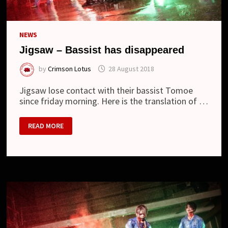
NEWS
Jigsaw – Bassist has disappeared
by
Crimson Lotus
28 August 2018
Jigsaw lose contact with their bassist Tomoe
since friday morning. Here is the translation of …
JIGSAW
READ MORE
–
BASSIST
HAS
DISAPPEARED