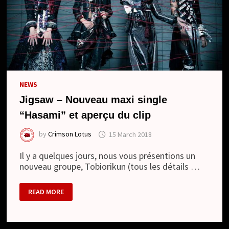
NEWS
Jigsaw – Nouveau maxi single
“Hasami” et aperçu du clip
by
Crimson Lotus
15 March 2018
Il y a quelques jours, nous vous présentions un
nouveau groupe, Tobiorikun (tous les détails …
JIGSAW
READ MORE
–
NOUVEAU
MAXI
SINGLE
“HASAMI”