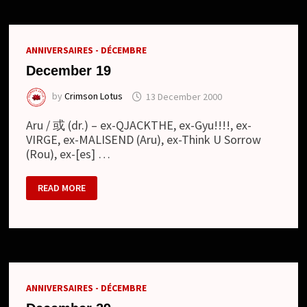
ET
APERÇU
DU
CLIP
ANNIVERSAIRES - DÉCEMBRE
December 19
by
Crimson Lotus
13 December 2000
Aru / 或 (dr.) – ex-QJACKTHE, ex-Gyu!!!!, ex-
VIRGE, ex-MALISEND (Aru), ex-Think U Sorrow
(Rou), ex-[es] …
DECEMBER
READ MORE
19
ANNIVERSAIRES - DÉCEMBRE