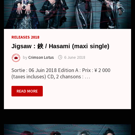
RELEASES 2018
Jigsaw : 鋏 / Hasami (maxi single)
by
Crimson Lotus
6 June 2018
Sortie : 06 Juin 2018 Edition A : Prix : ¥ 2 000
(taxes incluses) CD, 2 chansons : …
JIGSAW
READ MORE
:
鋏
/
HASAMI
(MAXI
SINGLE)