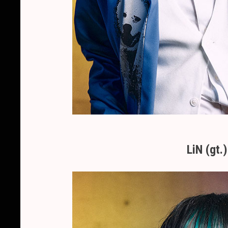
LiN (gt.)