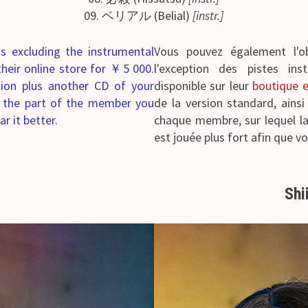
09. ベリアル (Belial)
[instr.]
ms
excluding the instrumental
Vous pouvez également l'o
their
online store
for ￥5 000.
l'exception des pistes ins
ition plus another CD of your
disponible sur leur
boutique e
h the part of the member you
de la version standard, ains
r it better.
chaque membre, sur lequel l
est jouée plus fort afin que v
Shi