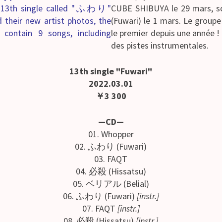
 a 13th single called "ふわり"
CUBE SHIBUYA le 29 mars, s
 their new artist photos, the
(Fuwari) le 1 mars. Le group
l contain 9 songs, including
le premier depuis une année ! 
des pistes instrumentales.
13th single "Fuwari"
2022.03.01
￥3 300
—CD—
01. Whopper
02. ふわり (Fuwari)
03. FAQT
04. 必殺 (Hissatsu)
05. ベリアル (Belial)
06. ふわり (Fuwari)
[instr.]
07. FAQT
[instr.]
08. 必殺 (Hissatsu)
[instr.]