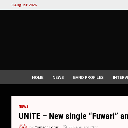
Skip
9 August 2026
to
content
HOME
NEWS
BAND PROFILES
INTERV
NEWS
UNiTE – New single “Fuwari” a
by
Crimson Lotus
28 February 2022