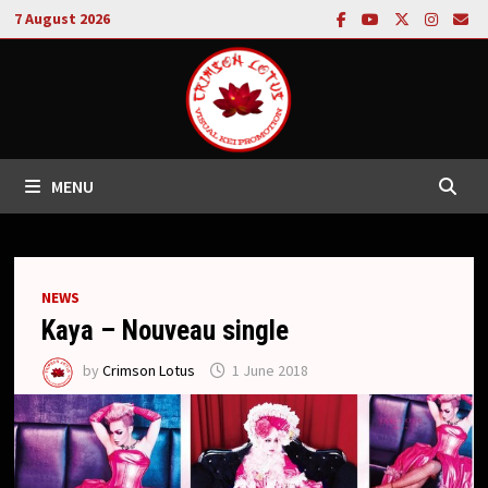
Skip
7 August 2026
to
content
MENU
NEWS
Kaya – Nouveau single
by
Crimson Lotus
1 June 2018